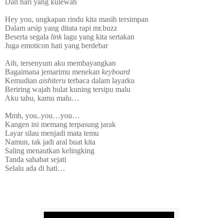
Dan hari yang kulewati
.
Hey you, ungkapan rindu kita masih tersimpan
Dalam arsip yang ditata rapi mr.buzz
Beserta segala
link
lagu yang kita sertakan
Juga emoticon hati yang berdebar
.
Aih, tersenyum aku membayangkan
Bagaimana jemarimu menekan
keyboard
Kemudian
aishiteru
terbaca dalam layarku
Beriring wajah bulat kuning tersipu malu
Aku tahu, kamu malu…
.
Mmh, you..you…you…
Kangen ini memang terpasung jarak
Layar silau menjadi mata temu
Namun, tak jadi aral buat kita
Saling menautkan kelingking
Tanda sahabat sejati
Selalu ada di hati…