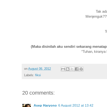
Tak ad
Menjenguk???
T
(
Maka disinilah aku sendiri sekarang menata
“Tuhan, kiranya
on
August 06, 2012
Labels:
fiksi
20 comments:
Asep Haryono
6 August 2012 at 13:42