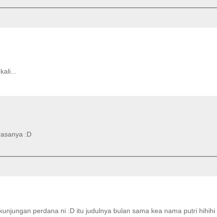
ali...
rasanya :D
jungan perdana ni :D itu judulnya bulan sama kea nama putri hihihi 