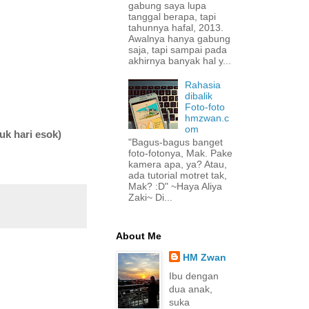
gabung saya lupa
tanggal berapa, tapi
tahunnya hafal, 2013.
Awalnya hanya gabung
saja, tapi sampai pada
akhirnya banyak hal y...
Rahasia
dibalik
Foto-foto
hmzwan.c
om
uk hari esok
)
"Bagus-bagus banget
foto-fotonya, Mak. Pake
kamera apa, ya? Atau,
ada tutorial motret tak,
Mak? :D" ~Haya Aliya
Zaki~ Di...
About Me
HM Zwan
Ibu dengan
dua anak,
suka