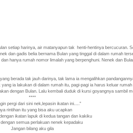
 Bulan setiap harinya, air matanyapun tak henti-hentinya bercucuran.
nek dan gadis belia bernama Bulan yang tinggal di dalam rumah terseb
n, dan hanya rumah nomor limalah yang berpenghuni. Nenek dan Bul
n yang berada tak jauh darinya, tak lama ia mengalihkan pandanganny
 yang ia lakukan di dalam rumah itu, pagi-pagi ia harus keluar ruma
akan dengan Bulan. Lalu kembali duduk di kursi goyangnya sambil
****
gin pergi dari sini nek,lepasin ikatan ini….”
ya rintihan itu yang bisa aku ucapkan
 dengan ikatan lapuk di kedua tangan dan kakiku
h dengan semua perlakuan nenek kepadaku
Jangan bilang aku gila