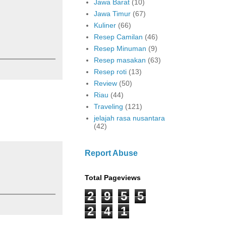
Jawa Barat
(10)
Jawa Timur
(67)
Kuliner
(66)
Resep Camilan
(46)
Resep Minuman
(9)
Resep masakan
(63)
Resep roti
(13)
Review
(50)
Riau
(44)
Traveling
(121)
jelajah rasa nusantara
(42)
Report Abuse
Total Pageviews
2
9
5
5
2
4
1