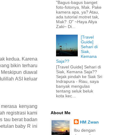
"Bagus-bagus banget
foto-fotonya, Mak. Pake
kamera apa, ya? Atau,
ada tutorial motret tak,
Mak? :D" ~Haya Aliya
Zaki~ Di...
[Travel
Guide]
Sehari di
Siak,
Kemana
nak kedua. Karena
Saja??
ang bikin terharu
[Travel Guide] Sehari di
Siak, Kemana Saja??
. Meskipun diawal
Sejak pindah ke Siak Sri
lillah ASI keluar
Indrapura - Riau, saya
banyak mengulas
tentang seluk beluk
kota kec...
h merasa kenyang
About Me
ah registrasi kami
as tau berat badan
HM Zwan
etulan baby R ini
Ibu dengan