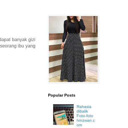
apat banyak gizi
 seorang ibu yang
Popular Posts
Rahasia
dibalik
Foto-foto
hmzwan.c
om