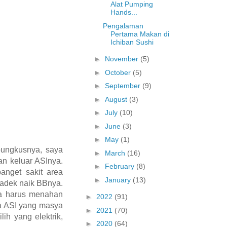
Alat Pumping
Hands...
Pengalaman
Pertama Makan di
Ichiban Sushi
►
November
(5)
►
October
(5)
►
September
(9)
►
August
(3)
►
July
(10)
►
June
(3)
►
May
(1)
bungkusnya, saya
►
March
(16)
an keluar ASInya.
►
February
(8)
anget sakit area
►
January
(13)
 adek naik BBnya.
na harus menahan
►
2022
(91)
pa ASI yang masya
►
2021
(70)
ih yang elektrik,
►
2020
(64)