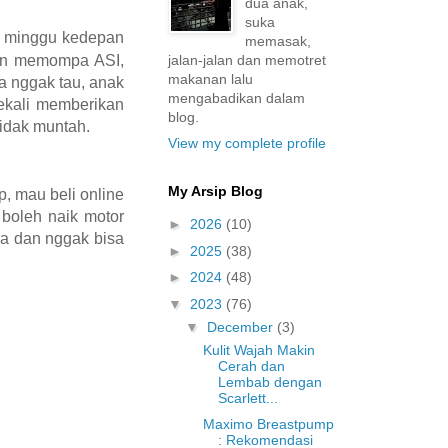
dua anak,
suka
 2 minggu kedepan
memasak,
jalan-jalan dan memotret
akan memompa ASI,
makanan lalu
a nggak tau, anak
mengabadikan dalam
ekali memberikan
blog.
tidak muntah.
View my complete profile
My Arsip Blog
, mau beli online
 boleh naik motor
►
2026
(10)
pa dan nggak bisa
►
2025
(38)
►
2024
(48)
▼
2023
(76)
▼
December
(3)
Kulit Wajah Makin
Cerah dan
Lembab dengan
Scarlett...
Maximo Breastpump
: Rekomendasi