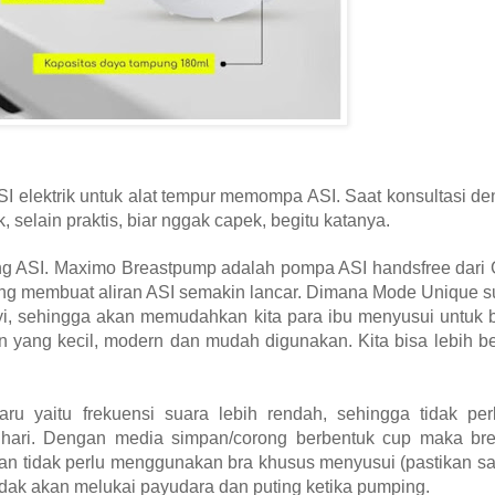
elektrik untuk alat tempur memompa ASI. Saat konsultasi de
selain praktis, biar nggak capek, begitu katanya.
ang ASI. Maximo Breastpump adalah pompa ASI handsfree dari
ng membuat aliran ASI semakin lancar. Dimana Mode Unique s
i, sehingga akan memudahkan kita para ibu menyusui untuk b
 yang kecil, modern dan mudah digunakan. Kita bisa lebih b
aru yaitu frekuensi suara lebih rendah, sehingga tidak per
ri. Dengan media simpan/corong berbentuk cup maka brea
an tidak perlu menggunakan bra khusus menyusui (pastikan sa
idak akan melukai payudara dan puting ketika pumping.