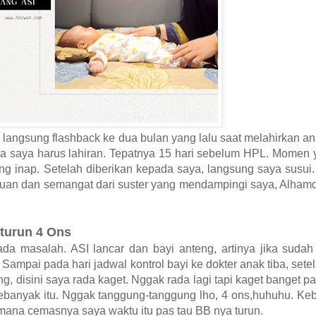
langsung flashback ke dua bulan yang lalu saat melahirkan a
ga saya harus lahiran. Tepatnya 15 hari sebelum HPL. Momen y
ng inap. Setelah diberikan kepada saya, langsung saya susui
uan dan semangat dari suster yang mendampingi saya, Alhamdu
 turun 4 Ons
ada masalah. ASI lancar dan bayi anteng, artinya jika suda
ampai pada hari jadwal kontrol bayi ke dokter anak tiba, setel
, disini saya rada kaget. Nggak rada lagi tapi kaget banget p
 sebanyak itu. Nggak tanggung-tanggung lho, 4 ons,huhuhu. Keb
imana cemasnya saya waktu itu pas tau BB nya turun.