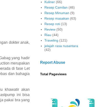
Kuliner
(66)
Resep Camilan
(46)
Resep Minuman
(9)
Resep masakan
(63)
Resep roti
(13)
Review
(50)
Riau
(44)
Traveling
(121)
ngan dokter anak,
jelajah rasa nusantara
(42)
 Gabag yang hadir
Report Abuse
uction merupakan
erada di fase Let
ebas dan bahagia
Total Pageviews
lu khawatir akan
stpump ini bisa
ja pakai bra yang