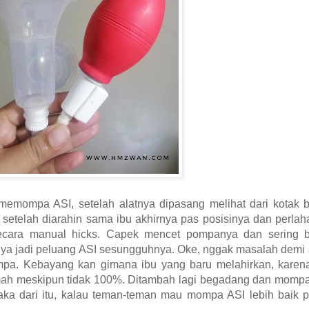
mompa ASI, setelah alatnya dipasang melihat dari kotak 
etelah diarahin sama ibu akhirnya pas posisinya dan perlah
ecara manual hicks. Capek mencet pompanya dan sering b
ata ya jadi peluang ASI sesungguhnya. Oke, nggak masalah demi
mpa. Kebayang kan gimana ibu yang baru melahirkan, kare
 rumah meskipun tidak 100%. Ditambah lagi begadang dan mom
ka dari itu, kalau teman-teman mau mompa ASI lebih baik pil