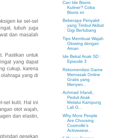
Cari Ide Bisnis
Kuliner? Coba
Bisnis ini
Beberapa Penyakit
oksigen ke sel-sel
yang Timbul Akibat
ingat, tubuh juga
Gigi Berlubang
awat dan masalah
Tips Membuat Wajah
Glowing dengan
Aman
. Pastikan untuk
Ide Bekal Anak SD :
Episode 3
ingat yang dapat
ang cukup, karena
Rekomendasi Game
Memasak Online
 olahraga yang di
Gratis yang
Menyen...
Achmad Irfandi,
Peduli Anak
Melalui Kampung
el kulit. Hal ini
Lali G...
angan otot wajah,
Why More People
agen dan elastin,
Are Choosing
Cosmolle’s
Activewear...
nghindari gesekan