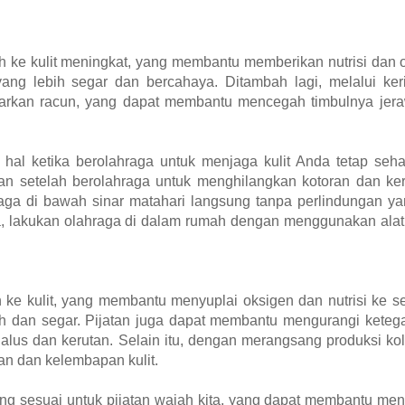
rah ke kulit meningkat, yang membantu memberikan nutrisi dan 
 yang lebih segar dan bercahaya. Ditambah lagi, melalui ker
arkan racun, yang dapat membantu mencegah timbulnya jer
al ketika berolahraga untuk menjaga kulit Anda tetap sehat
 setelah berolahraga untuk menghilangkan kotoran dan ker
hraga di bawah sinar matahari langsung tanpa perlindungan y
a, lakukan olahraga di dalam rumah dengan menggunakan alat
e kulit, yang membantu menyuplai oksigen dan nutrisi ke sel-s
ah dan segar. Pijatan juga dapat membantu mengurangi keteg
lus dan kerutan. Selain itu, dengan merangsang produksi kol
n dan kelembapan kulit.
ng sesuai untuk pijatan wajah kita, yang dapat membantu me