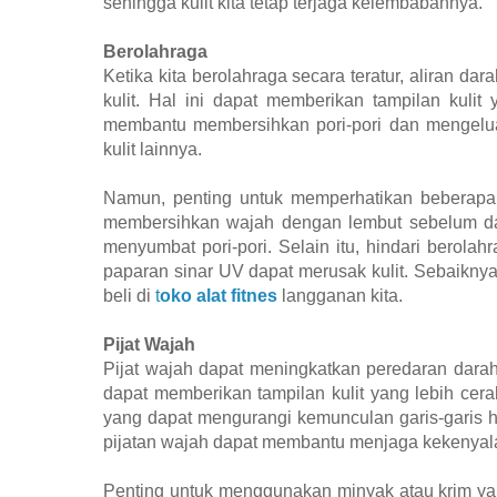
sehingga kulit kita tetap terjaga kelembabannya.
Berolahraga
Ketika kita berolahraga secara teratur, aliran da
kulit. Hal ini dapat memberikan tampilan kulit
membantu membersihkan pori-pori dan mengelu
kulit lainnya.
Namun, penting untuk memperhatikan beberapa h
membersihkan wajah dengan lembut sebelum dan
menyumbat pori-pori. Selain itu, hindari berola
paparan sinar UV dapat merusak kulit. Sebaikny
beli di
t
oko alat fitnes
langganan kita.
Pijat Wajah
Pijat wajah dapat meningkatkan peredaran darah k
dapat memberikan tampilan kulit yang lebih cer
yang dapat mengurangi kemunculan garis-garis ha
pijatan wajah dapat membantu menjaga kekenyala
Penting untuk menggunakan minyak atau krim ya