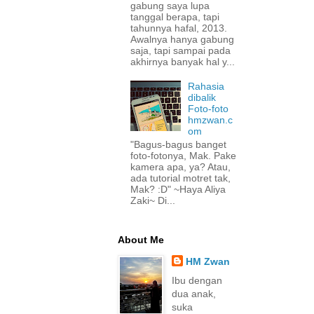
gabung saya lupa
tanggal berapa, tapi
tahunnya hafal, 2013.
Awalnya hanya gabung
saja, tapi sampai pada
akhirnya banyak hal y...
Rahasia
dibalik
Foto-foto
hmzwan.c
om
"Bagus-bagus banget
foto-fotonya, Mak. Pake
kamera apa, ya? Atau,
ada tutorial motret tak,
Mak? :D" ~Haya Aliya
Zaki~ Di...
About Me
HM Zwan
Ibu dengan
dua anak,
suka