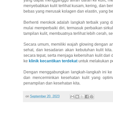
yang dapat mengganggu aliran darah ke kulit, men
menyebabkan kulit terlihat kusam, kering, dan b
bebas yang merusak kolagen dan elastin, yang b
Berhenti merokok adalah langkah terbaik yang da
mulai memperbaiki diri, termasuk perbaikan sirku
tampilan kulit, membuatnya terlihat lebih cerah, se
Secara umum, memiliki wajah glowing dengan am
sehat, dan kesadaran akan kebutuhan kulit kita
secara tepat, serta menjaga kebersihan kulit dari
ke
klinik kecantikan terdekat
untuk melakukan pe
Dengan menggabungkan langkah-langkah ini ke d
dan mencerminkan kesehatan kulit yang optima
penampilan dan kesehatan kita.
on
September 20, 2023