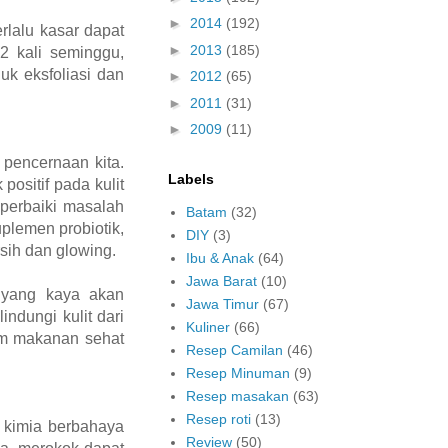
►
2014
(192)
erlalu kasar dapat
►
2013
(185)
2 kali seminggu,
uk eksfoliasi dan
►
2012
(65)
►
2011
(31)
►
2009
(11)
pencernaan kita.
Labels
ositif pada kulit
mperbaiki masalah
Batam
(32)
plemen probiotik,
DIY
(3)
sih dan glowing.
Ibu & Anak
(64)
Jawa Barat
(10)
 yang kaya akan
Jawa Timur
(67)
ndungi kulit dari
Kuliner
(66)
am makanan sehat
Resep Camilan
(46)
Resep Minuman
(9)
Resep masakan
(63)
Resep roti
(13)
 kimia berbahaya
Review
(50)