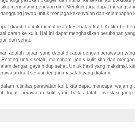
gurangi pasokan oksigen dan nutrisi ke sel-sel kulit. Akibatn
erisiko mengalami penuaan dini. Merokok juga dapat merangsang
ertanggung jawab untuk menjaga kekenyalan dan kelembapan ku
pat diambil untuk memulihkan kesehatan kulit. Ketika berhen
lasi darah ke kulit. Hal ini dapat menghasilkan perubahan yang
gar, dan sehat.
an adalah tujuan yang dapat dicapai dengan perawatan yang 
. Penting untuk selalu memahami jenis kulit kita dan menga
 dalam dengan gaya hidup sehat. Untuk hasil yang maksimal, ki
rawatan kulit sesuai dengan masalah yang dialami.
alam rutinitas perawatan kulit, kita dapat mencapai wajah 
l. Ingat, perawatan kulit yang baik adalah investasi jang