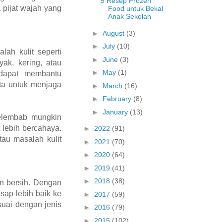
5 Resep Frozen
k pijat wajah yang
Food untuk Bekal
Anak Sekolah
►
August
(3)
►
July
(10)
ah kulit seperti
►
June
(3)
yak, kering, atau
►
May
(1)
 dapat membantu
ta untuk menjaga
►
March
(16)
►
February
(8)
►
January
(13)
pelembab mungkin
 lebih bercahaya.
►
2022
(91)
tau masalah kulit
►
2021
(70)
►
2020
(64)
►
2019
(41)
►
2018
(38)
an bersih. Dengan
sap lebih baik ke
►
2017
(59)
suai dengan jenis
►
2016
(79)
►
2015
(102)