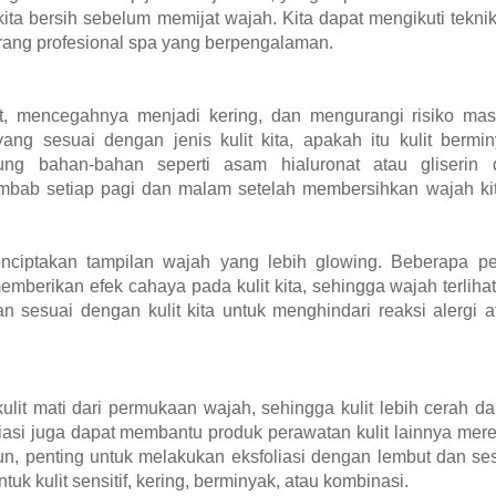
n kita bersih sebelum memijat wajah. Kita dapat mengikuti tekni
rang profesional spa yang berpengalaman.
mencegahnya menjadi kering, dan mengurangi risiko masal
ang sesuai dengan jenis kulit kita, apakah itu kulit bermin
ng bahan-bahan seperti asam hialuronat atau gliserin
embab setiap pagi dan malam setelah membersihkan wajah ki
nciptakan tampilan wajah yang lebih glowing. Beberapa 
erikan efek cahaya pada kulit kita, sehingga wajah terlihat
 sesuai dengan kulit kita untuk menghindari reaksi alergi a
lit mati dari permukaan wajah, sehingga kulit lebih cerah d
liasi juga dapat membantu produk perawatan kulit lainnya mere
amun, penting untuk melakukan eksfoliasi dengan lembut dan se
tuk kulit sensitif, kering, berminyak, atau kombinasi.