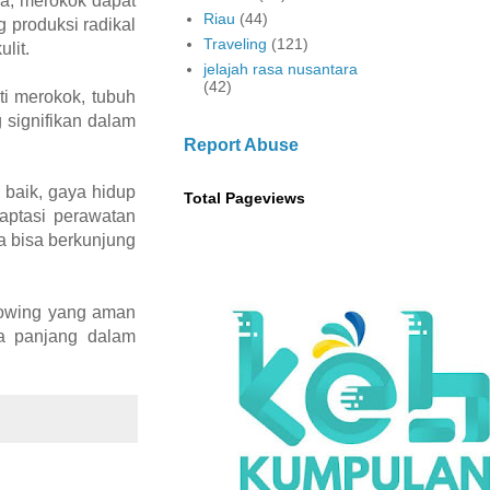
ya, merokok dapat
Riau
(44)
 produksi radikal
Traveling
(121)
lit.
jelajah rasa nusantara
(42)
ti merokok, tubuh
 signifikan dalam
Report Abuse
baik, gaya hidup
Total Pageviews
daptasi perawatan
ta bisa berkunjung
glowing yang aman
ka panjang dalam