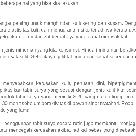
beberapa hal yang bisa kita lakukan :
angat penting untuk menghindari kulit kering dan kusam. De
a elastisitas kulit dan mengurangi risiko terjadinya kerutan.
eluarkan racun dan zat berbahaya yang dapat merusak kulit.
ikan jenis minuman yang kita konsumsi. Hindari minuman beral
usak kulit. Sebaliknya, pilihlah minuman sehat seperti air min
 menyebabkan kerusakan kulit, penuaan dini, hiperpigmen
kasikan tabir surya yang sesuai dengan jenis kulit kita setia
ih produk tabir surya yang memiliki SPF yang cukup tinggi, mi
30 menit sebelum beraktivitas di bawah sinar matahari. Reaplik
aktu yang lama.
ri, penggunaan tabir surya secara rutin juga membantu menjaga 
antu mencegah kerusakan akibat radikal bebas yang disebabk