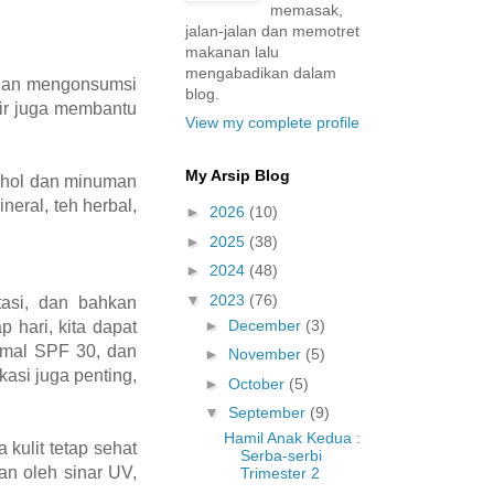
memasak,
jalan-jalan dan memotret
makanan lalu
mengabadikan dalam
ngan mengonsumsi
blog.
 Air juga membantu
View my complete profile
My Arsip Blog
kohol dan minuman
eral, teh herbal,
►
2026
(10)
►
2025
(38)
►
2024
(48)
▼
2023
(76)
tasi, dan bahkan
►
December
(3)
p hari, kita dapat
nimal SPF 30, dan
►
November
(5)
asi juga penting,
►
October
(5)
▼
September
(9)
Hamil Anak Kedua :
kulit tetap sehat
Serba-serbi
an oleh sinar UV,
Trimester 2