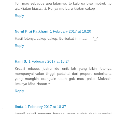
Toh mau sebagus apa latarnya, tp kalo ga bisa motret, ttp
aja kliatan biasa.. :). Punya mu baru kliatan cakep
Reply
Nurul Fitri Fatkhani
1 February 2017 at 18:20
Hasil fotonya cakep-cakep. Berbakat ini maah... ^_^
Reply
Hani S.
1 February 2017 at 18:24
Kreatif mbaaa, justru ide unik lah yang bikin fotonya
mempunyai value tinggi, padahal dari properti sederhana
yang mungkin oranglain udah gak mau pake. Makasih
ilmunya Mba Haaan :*
Reply
linda
1 February 2017 at 18:37
kreatif sekali ternyata barang yang sudah tidak terpakai