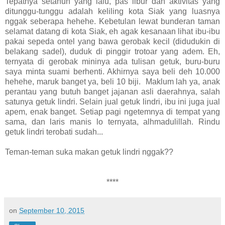
Tepatnya setahun yang lalu, pas libur dan aktivitas yang
ditunggu-tunggu adalah keliling kota Siak yang luasnya
nggak seberapa hehehe. Kebetulan lewat bunderan taman
selamat datang di kota Siak, eh agak kesanaan lihat ibu-ibu
pakai sepeda ontel yang bawa gerobak kecil (didudukin di
belakang sadel), duduk di pinggir trotoar yang adem. Eh,
ternyata di gerobak mininya ada tulisan getuk, buru-buru
saya minta suami berhenti. Akhirnya saya beli deh 10.000
hehehe, maruk banget ya, beli 10 biji. Maklum lah ya, anak
perantau yang butuh banget jajanan asli daerahnya, salah
satunya getuk lindri. Selain jual getuk lindri, ibu ini juga jual
apem, enak banget. Setiap pagi ngetemnya di tempat yang
sama, dan laris manis lo ternyata, alhmadulillah. Rindu
getuk lindri terobati sudah...
Teman-teman suka makan getuk lindri nggak??
****
on
September 10, 2015