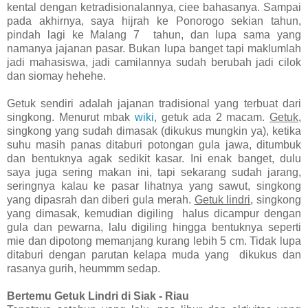
kental dengan ketradisionalannya, ciee bahasanya. Sampai
pada akhirnya, saya hijrah ke Ponorogo sekian tahun,
pindah lagi ke Malang 7 tahun, dan lupa sama yang
namanya jajanan pasar. Bukan lupa banget tapi maklumlah
jadi mahasiswa, jadi camilannya sudah berubah jadi cilok
dan siomay hehehe.
Getuk sendiri adalah jajanan tradisional yang terbuat dari
singkong. Menurut mbak
wiki
, getuk ada 2 macam.
Getuk
,
singkong yang sudah dimasak (dikukus mungkin ya), ketika
suhu masih panas ditaburi potongan gula jawa, ditumbuk
dan bentuknya agak sedikit kasar. Ini enak banget, dulu
saya juga sering makan ini, tapi sekarang sudah jarang,
seringnya kalau ke pasar lihatnya yang sawut, singkong
yang dipasrah dan diberi gula merah.
Getuk lindri
, singkong
yang dimasak, kemudian digiling halus dicampur dengan
gula dan pewarna, lalu digiling hingga bentuknya seperti
mie dan dipotong memanjang kurang lebih 5 cm. Tidak lupa
ditaburi dengan parutan kelapa muda yang dikukus dan
rasanya gurih, heummm sedap.
Bertemu Getuk Lindri di Siak - Riau