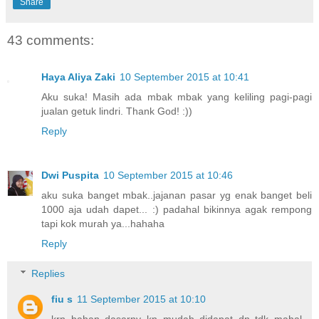
Share
43 comments:
Haya Aliya Zaki
10 September 2015 at 10:41
Aku suka! Masih ada mbak mbak yang keliling pagi-pagi
jualan getuk lindri. Thank God! :))
Reply
Dwi Puspita
10 September 2015 at 10:46
aku suka banget mbak..jajanan pasar yg enak banget beli
1000 aja udah dapet... :) padahal bikinnya agak rempong
tapi kok murah ya...hahaha
Reply
Replies
fiu s
11 September 2015 at 10:10
krn bahan dasarny kn mudah didapat dn tdk mahal