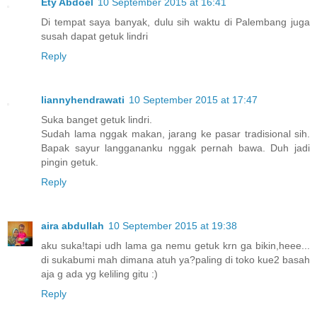
Ety Abdoel
10 September 2015 at 16:41
Di tempat saya banyak, dulu sih waktu di Palembang juga
susah dapat getuk lindri
Reply
liannyhendrawati
10 September 2015 at 17:47
Suka banget getuk lindri.
Sudah lama nggak makan, jarang ke pasar tradisional sih.
Bapak sayur langgananku nggak pernah bawa. Duh jadi
pingin getuk.
Reply
aira abdullah
10 September 2015 at 19:38
aku suka!tapi udh lama ga nemu getuk krn ga bikin,heee...
di sukabumi mah dimana atuh ya?paling di toko kue2 basah
aja g ada yg keliling gitu :)
Reply