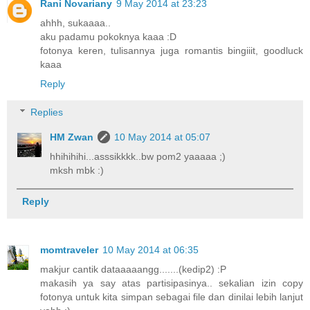
Rani Novariany
9 May 2014 at 23:23
ahhh, sukaaaa..
aku padamu pokoknya kaaa :D
fotonya keren, tulisannya juga romantis bingiiit, goodluck
kaaa
Reply
Replies
HM Zwan
10 May 2014 at 05:07
hhihihihi...asssikkkk..bw pom2 yaaaaa ;)
mksh mbk :)
Reply
momtraveler
10 May 2014 at 06:35
makjur cantik dataaaaangg.......(kedip2) :P
makasih ya say atas partisipasinya.. sekalian izin copy
fotonya untuk kita simpan sebagai file dan dinilai lebih lanjut