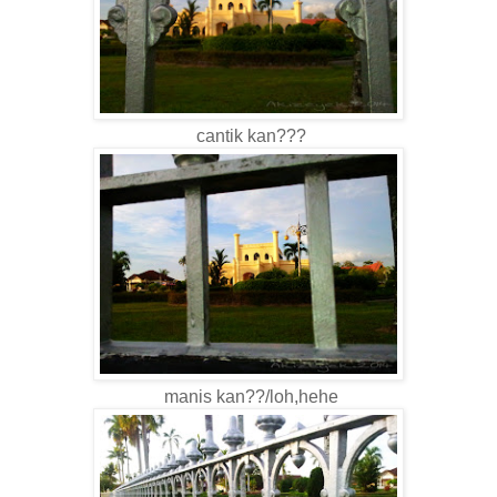
cantik kan???
manis kan??/loh,hehe