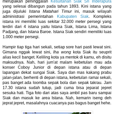
merupakan peninggalan
Kesultanan Siak Sri Inderapura
yang selesai dibangun pada tahun 1893. Kini istana yang
juga dijuluki
Istana Matahari Timur
ini, masuk wilayah
administrasi pemerintahan
Kabupaten Siak
. Kompleks
istana ini memiliki luas sekitar 32.000 meter persegi yang
terdiri dari 4 istana yaitu Istana Siak, Istana Lima, Istana
Padjang, dan Istana Baroe. Istana Siak sendiri memiliki luas
1.000 meter persegi.
Hampir tiap tiga hari sekali, setiap sore hari pasti lewat sini.
Gimana nggak lewat sini,
lha wong
kota Siak itu seuprit
alias kecil banget. Keliling kota ya mentok di kamu, eh disitu
maksudnya. Nah, hari jum'at malam kebetulan mau ada
konser Coboy Junior di depan istana atau di depan
lapangan dekat sungai Siak. Saya dan mas kakang prabu
jalan-jalan, berhenti di depan istana, kebetulan ramai sekali,
pas banget ada loomba sepak bola dan sepak takrau. Jam
17.30 istana sudah tutup, jadi cuma bisa jeparat jepret
sesuka hati. Tiga foto dari atas saya ambil pas baru sampai
Siak dan masuk ke area Istana. Nah, kemarin iseng deh
jeprat jepret, masalahnya cuacanya pas bagus banget hehe.