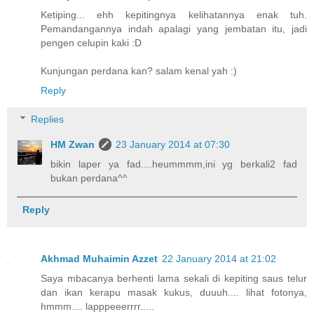
Ketiping... ehh kepitingnya kelihatannya enak tuh.
Pemandangannya indah apalagi yang jembatan itu, jadi
pengen celupin kaki :D
Kunjungan perdana kan? salam kenal yah :)
Reply
Replies
HM Zwan
23 January 2014 at 07:30
bikin laper ya fad....heummmm,ini yg berkali2 fad
bukan perdana^^
Reply
Akhmad Muhaimin Azzet
22 January 2014 at 21:02
Saya mbacanya berhenti lama sekali di kepiting saus telur
dan ikan kerapu masak kukus, duuuh.... lihat fotonya,
hmmm.... lapppeeerrrr.....