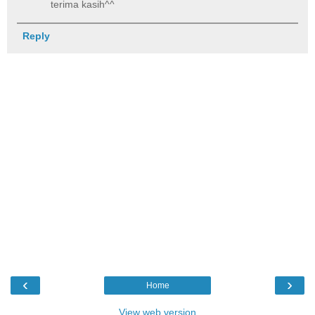
terima kasih^^
Reply
‹
›
Home
View web version