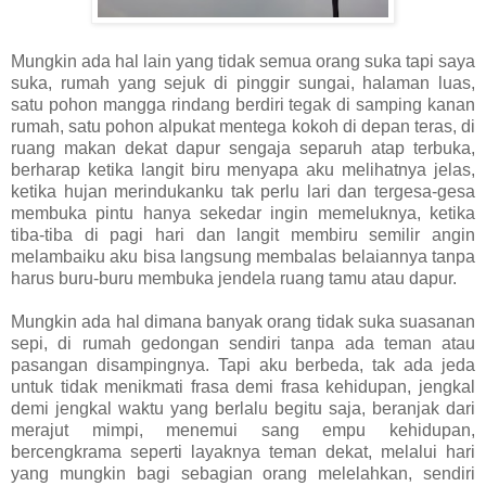
Mungkin ada hal lain yang tidak semua orang suka tapi saya
suka, rumah yang sejuk di pinggir sungai, halaman luas,
satu pohon mangga rindang berdiri tegak di samping kanan
rumah, satu pohon alpukat mentega kokoh di depan teras, di
ruang makan dekat dapur sengaja separuh atap terbuka,
berharap ketika langit biru menyapa aku melihatnya jelas,
ketika hujan merindukanku tak perlu lari dan tergesa-gesa
membuka pintu hanya sekedar ingin memeluknya, ketika
tiba-tiba di pagi hari dan langit membiru semilir angin
melambaiku aku bisa langsung membalas belaiannya tanpa
harus buru-buru membuka jendela ruang tamu atau dapur.
Mungkin ada hal dimana banyak orang tidak suka suasanan
sepi, di rumah gedongan sendiri tanpa ada teman atau
pasangan disampingnya. Tapi aku berbeda, tak ada jeda
untuk tidak menikmati frasa demi frasa kehidupan, jengkal
demi jengkal waktu yang berlalu begitu saja, beranjak dari
merajut mimpi, menemui sang empu kehidupan,
bercengkrama seperti layaknya teman dekat, melalui hari
yang mungkin bagi sebagian orang melelahkan, sendiri