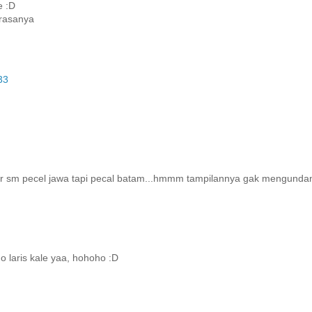
e :D
 rasanya
33
liar sm pecel jawa tapi pecal batam...hmmm tampilannya gak mengunda
o laris kale yaa, hohoho :D