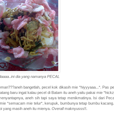
daaaa..ini dia yang namanya PECAL
teman???aneh bangetlah, pecel kok dikasih mie *hiyyyaaa...*. Pas p
ang baru ingat kalau pecel di Batam itu aneh yaitu pakai mie *hickz
yantapnya, aneh sih tapi saya tetap menikmatinya. Isi dari Pecal 
ama mie *semacam mie telur*, kerupuk, bumbunya tetap bumbu kacan
pi yang masih aneh itu mienya.
Overall
maknyusss!!.