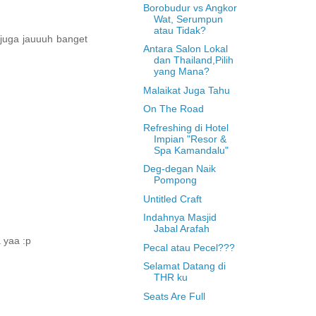
Borobudur vs Angkor
Wat, Serumpun
atau Tidak?
a juga jauuuh banget
Antara Salon Lokal
dan Thailand,Pilih
yang Mana?
Malaikat Juga Tahu
On The Road
Refreshing di Hotel
Impian "Resor &
Spa Kamandalu"
Deg-degan Naik
Pompong
Untitled Craft
Indahnya Masjid
Jabal Arafah
 yaa :p
Pecal atau Pecel???
Selamat Datang di
THR ku
Seats Are Full