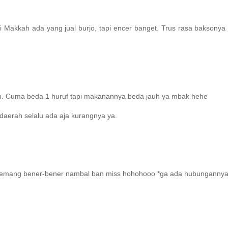
 Di Makkah ada yang jual burjo, tapi encer banget. Trus rasa baksony
ukan. Cuma beda 1 huruf tapi makanannya beda jauh ya mbak hehe
 daerah selalu ada aja kurangnya ya.
api memang bener-bener nambal ban miss hohohooo *ga ada hubungannya