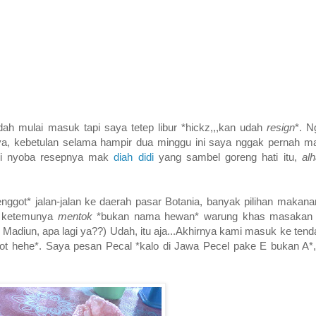
udah mulai masuk tapi saya tetep libur *hickz,,,kan udah
resign
*. N
 Ohya, kebetulan selama hampir dua minggu ini saya nggak pernah
ali nyoba resepnya mak
diah didi
yang sambel goreng hati itu,
al
ggot* jalan-jalan ke daerah pasar Botania, banyak pilihan makanan
tu ketemunya
mentok
*bukan nama hewan* warung khas masakan
 Madiun, apa lagi ya??) Udah, itu aja...Akhirnya kami masuk ke te
ot hehe*. Saya pesan Pecal *kalo di Jawa Pecel pake E bukan A*