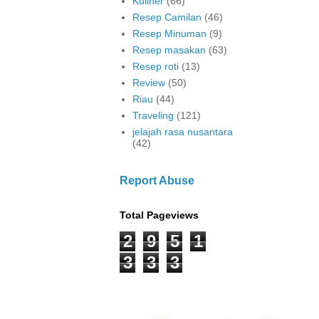
Kuliner
(66)
Resep Camilan
(46)
Resep Minuman
(9)
Resep masakan
(63)
Resep roti
(13)
Review
(50)
Riau
(44)
Traveling
(121)
jelajah rasa nusantara
(42)
Report Abuse
Total Pageviews
2
9
5
1
3
3
3