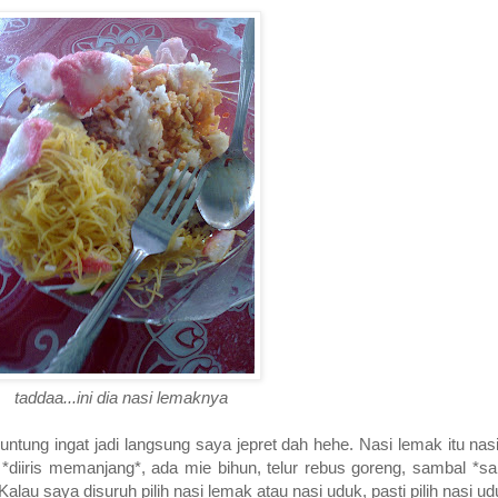
taddaa...ini dia nasi lemaknya
untung ingat jadi langsung saya jepret dah hehe. Nasi lemak itu nas
*diiris memanjang*, ada mie bihun, telur rebus goreng, sambal *s
alau saya disuruh pilih nasi lemak atau nasi uduk, pasti pilih nasi u