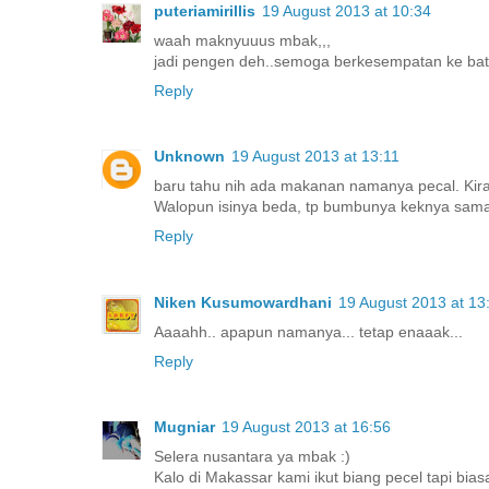
puteriamirillis
19 August 2013 at 10:34
waah maknyuuus mbak,,,
jadi pengen deh..semoga berkesempatan ke ba
Reply
Unknown
19 August 2013 at 13:11
baru tahu nih ada makanan namanya pecal. Kirai
Walopun isinya beda, tp bumbunya keknya sam
Reply
Niken Kusumowardhani
19 August 2013 at 13
Aaaahh.. apapun namanya... tetap enaaak...
Reply
Mugniar
19 August 2013 at 16:56
Selera nusantara ya mbak :)
Kalo di Makassar kami ikut biang pecel tapi bia