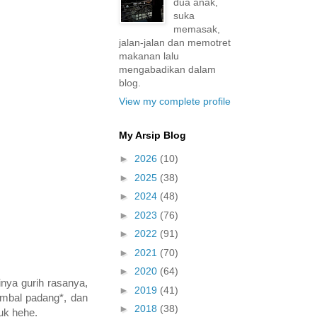
dua anak,
suka
memasak,
jalan-jalan dan memotret
makanan lalu
mengabadikan dalam
blog.
View my complete profile
My Arsip Blog
►
2026
(10)
►
2025
(38)
►
2024
(48)
►
2023
(76)
►
2022
(91)
►
2021
(70)
►
2020
(64)
inya gurih rasanya,
►
2019
(41)
ambal padang*, dan
►
2018
(38)
duk hehe.