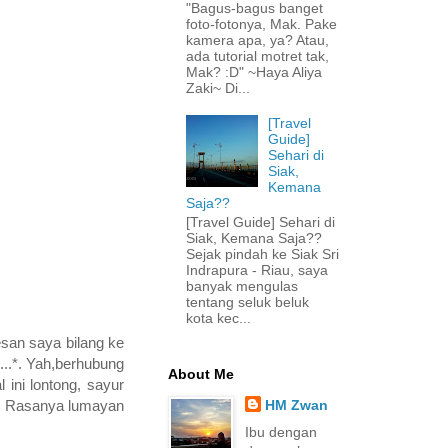
"Bagus-bagus banget
foto-fotonya, Mak. Pake
kamera apa, ya? Atau,
ada tutorial motret tak,
Mak? :D" ~Haya Aliya
Zaki~ Di...
[Travel
Guide]
Sehari di
Siak,
Kemana
Saja??
[Travel Guide] Sehari di
Siak, Kemana Saja??
Sejak pindah ke Siak Sri
Indrapura - Riau, saya
banyak mengulas
tentang seluk beluk
kota kec...
esan saya bilang ke
...*. Yah,berhubung
About Me
ini lontong, sayur
HM Zwan
g. Rasanya lumayan
Ibu dengan