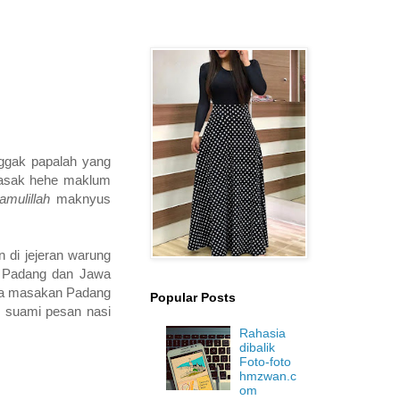
ggak papalah yang
 masak hehe maklum
hamulillah
maknyus
 di jejeran warung
 Padang dan Jawa
nda masakan Padang
Popular Posts
, suami pesan nasi
Rahasia
dibalik
Foto-foto
hmzwan.c
om