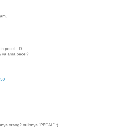
tam.
n pecel.. :D
a ya ama pecel?
:58
sanya orang2 nulisnya "PECAL" :)