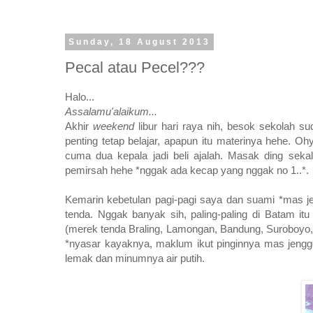
Sunday, 18 August 2013
Pecal atau Pecel???
Halo...
Assalamu'alaikum...
Akhir
weekend
libur hari raya nih, besok sekolah s
penting tetap belajar, apapun itu materinya hehe.
cuma dua kepala jadi beli ajalah. Masak ding sek
pemirsah hehe *nggak ada kecap yang nggak no 1..*.
Kemarin kebetulan pagi-pagi saya dan suami *mas jen
tenda. Nggak banyak sih, paling-paling di Batam i
(merek tenda Braling, Lamongan, Bandung, Suroboyo,
*nyasar kayaknya, maklum ikut pinginnya mas jengg
lemak dan minumnya air putih.