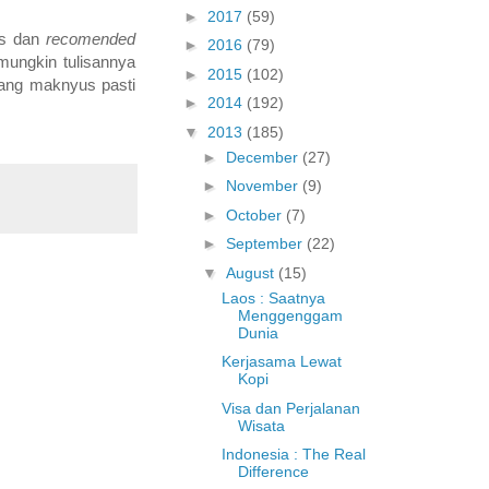
►
2017
(59)
us dan
recomended
►
2016
(79)
mungkin tulisannya
►
2015
(102)
yang maknyus pasti
►
2014
(192)
▼
2013
(185)
►
December
(27)
►
November
(9)
►
October
(7)
►
September
(22)
▼
August
(15)
Laos : Saatnya
Menggenggam
Dunia
Kerjasama Lewat
Kopi
Visa dan Perjalanan
Wisata
Indonesia : The Real
Difference