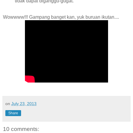
tidak dapat diganggu-gugat.
Wowwww!!! Gampang banget kan, yuk buruan ikutan....
on
July 23, 2013
Share
10 comments: