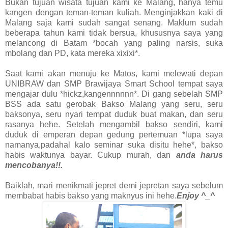
Bukan tujuan wisata tujuan kami ke Malang, hanya temu
kangen dengan teman-teman kuliah. Menginjakkan kaki di
Malang saja kami sudah sangat senang. Maklum sudah
beberapa tahun kami tidak bersua, khususnya saya yang
melancong di Batam *bocah yang paling narsis, suka
mbolang dan PD, kata mereka xixixi*.
Saat kami akan menuju ke Matos, kami melewati depan
UNIBRAW dan SMP Brawijaya Smart School tempat saya
mengajar dulu *hickz,kangennnnnn*. Di gang sebelah SMP
BSS ada satu gerobak Bakso Malang yang seru, seru
baksonya, seru nyari tempat duduk buat makan, dan seru
rasanya hehe. Setelah mengambil bakso sendiri, kami
duduk di emperan depan gedung pertemuan *lupa saya
namanya,padahal kalo seminar suka disitu hehe*, bakso
habis waktunya bayar. Cukup murah, dan
anda harus
mencobanya!!.
Baiklah, mari menikmati jepret demi jepretan saya sebelum
membabat habis bakso yang maknyus ini hehe.
Enjoy ^_^