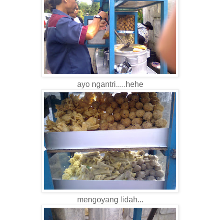
ayo ngantri.....hehe
mengoyang lidah...