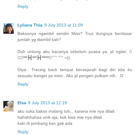
Reply
Lyliana Thia
9 July 2013 at 11:09
Baksonya ngambil sendiri Miss? Trus itungnya berdasar
jumlah yg diambil kah?
Duh untung aku bacanya sebelum puasa ya, jd ngiler, ​
┣┫ªªª┣┫ªªª┣┫ªªªªª​°˚° °˚° =))..
Oiya.. Tracing back tempat bersejarah bagi diri kita itu
sesuatu banget ya miss.. Aku jd pengen pulkam nih.. :D
Reply
Elsa
9 July 2013 at 12:19
aku suka bakso malang tuh,,, karena mie nya ditali.
hahahhahaa unik aja, kok bisa mie nya ditali
kalo di jombang kan gak ada
Reply