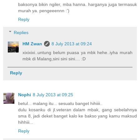
baksonya bikin ngiler, mba hanna. harganya juga termasuk
murah ya. pengeeennn :')
Reply
Replies
HM Zwan
8 July 2013 at 09:24
xixixixi..untung belum puasa ya mbk hehe..iyha murah
mbk di Malang,sini sini sini.... :D
Reply
Nophi
8 July 2013 at 09:25
betul... malang itu... sesuatu banget hihiiii..
dulu kosanku di jl.veteran dalam mbak, gang sebelahnya
sma 8, jadi deket banget kalo ke bakso yang kamu maksud
hihhiii...
Reply