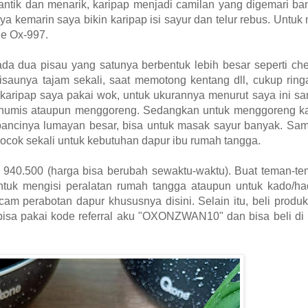
antik dan menarik, karipap menjadi camilan yang digemari ba
ya kemarin saya bikin karipap isi sayur dan telur rebus. Untuk
e Ox-997.
a dua pisau yang satunya berbentuk lebih besar seperti chef
pisaunya tajam sekali, saat memotong kentang dll, cukup ringa
n karipap saya pakai wok, untuk ukurannya menurut saya ini sa
at numis ataupun menggoreng. Sedangkan untuk menggoreng ka
 pancinya lumayan besar, bisa untuk masak sayur banyak. Sa
cocok sekali untuk kebutuhan dapur ibu rumah tangga.
 940.500 (harga bisa berubah sewaktu-waktu).
Buat teman-t
ntuk mengisi peralatan rumah tangga ataupun untuk kado/ha
cam perabotan dapur khususnya disini. Selain itu, beli prod
isa pakai kode referral aku "OXONZWAN10" dan bisa beli di 