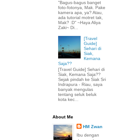
"Bagus-bagus banget
foto-fotonya, Mak. Pake
kamera apa, ya? Atau,
ada tutorial motret tak,
Mak? :D" ~Haya Aliya
Zaki~ Di...
[Travel
Guide]
Sehari di
Siak,
Kemana
Saja??
[Travel Guide] Sehari di
Siak, Kemana Saja??
Sejak pindah ke Siak Sri
Indrapura - Riau, saya
banyak mengulas
tentang seluk beluk
kota kec...
About Me
HM Zwan
Ibu dengan