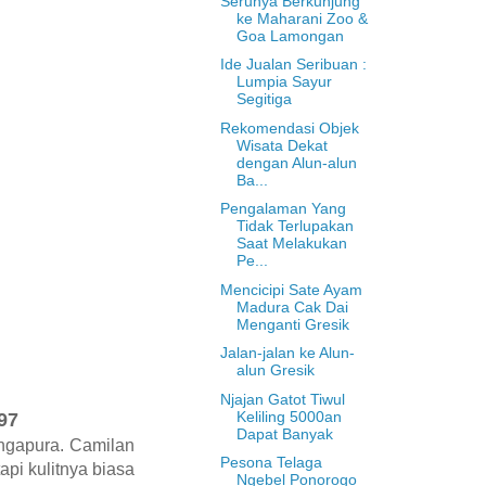
Serunya Berkunjung
ke Maharani Zoo &
Goa Lamongan
Ide Jualan Seribuan :
Lumpia Sayur
Segitiga
Rekomendasi Objek
Wisata Dekat
dengan Alun-alun
Ba...
Pengalaman Yang
Tidak Terlupakan
Saat Melakukan
Pe...
Mencicipi Sate Ayam
Madura Cak Dai
Menganti Gresik
Jalan-jalan ke Alun-
alun Gresik
Njajan Gatot Tiwul
Keliling 5000an
97
Dapat Banyak
ingapura. Camilan
Pesona Telaga
pi kulitnya biasa
Ngebel Ponorogo