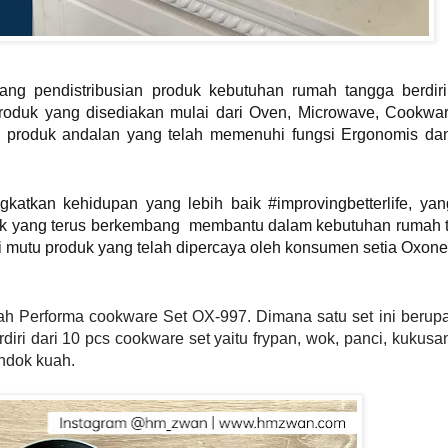
ng pendistribusian produk kebutuhan rumah tangga berdir
roduk yang disediakan mulai dari Oven, Microwave, Cookwar
 produk andalan yang telah memenuhi fungsi Ergonomis dan 
katkan kehidupan yang lebih baik #improvingbetterlife, y
roduk yang terus berkembang membantu dalam kebutuhan rumah 
 mutu produk yang telah dipercaya oleh konsumen setia Oxone
h Performa cookware Set OX-997. Dimana satu set ini berupa
iri dari 10 pcs cookware set yaitu frypan, wok, panci, kukusa
endok kuah.