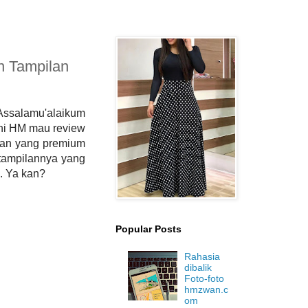
n Tampilan
ssalamu'alaikum
ini HM mau review
ilan yang premium
 tampilannya yang
u. Ya kan?
Popular Posts
Rahasia
dibalik
Foto-foto
hmzwan.c
om