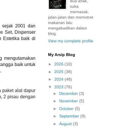
dua anak,
suka
memasak,
jalan-jalan dan memotret
makanan lalu
i sejak 2001 dan
mengabadikan dalam
e Set, Dispenser
blog.
Estetika baik di
View my complete profile
My Arsip Blog
ang mengutamakan
►
2026
(10)
tangga baik untuk
.
►
2025
(38)
►
2024
(48)
▼
2023
(76)
 paket alat dapur
►
December
(3)
n, 2 pisau dengan
►
November
(5)
►
October
(5)
►
September
(9)
►
August
(3)