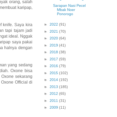
nyak orang, salah
Sarapan Nasi Pecel
 membuat karipap,
Mbak Noer
Ponorogo
►
2022
(91)
 knife. Saya kira
n tapi tajam jadi
►
2021
(70)
ngat ideal. Nggak
►
2020
(64)
ripap saya pakai
►
2019
(41)
ma halnya dengan
►
2018
(38)
►
2017
(59)
eman yang sedang
►
2016
(79)
diah. Oxone bisa
►
2015
(102)
uk Oxone sekarang
►
2014
(192)
Oxone Official di
►
2013
(185)
►
2012
(65)
►
2011
(31)
►
2009
(11)