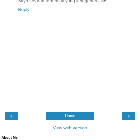
Saya OS dan termasuk yang langganan JNE
Reply
‹
›
Home
View web version
About Me