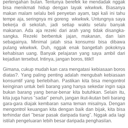
pertengahan bulan. Tentunya berefek ke mendadak nggak
bisa menikmati hidup dengan layak wkwkwk. Biasanya
makan malam selalu beli penyetan ayam, tapi kali ini tahu
tempe aja, seringnya mi goreng wkwkwk. Untungnya saya
bekerja di sekolah, jadi setiap waktu selalu banyak
makanan. Ada aja rezeki dari arah yang tidak disangka-
sangka. Rezeki berbentuk jajan, makanan, dan lain
sebagainya. Minimal jatah sisa konsumsi bisa dibawa
pulang wkwkwk. Duh, nggak enak bangetlah pokoknya
kehabisan uang. Banyak pelajaran yang saya ambil dari
kejadian tersebut. Intinya, jangan boros, titik!!
Gimana, cukup mudah kan cara mengatasi kebiasaan boros
diatas?. Yang paling penting adalah mengubah kebiasaan
konsumtif yang berlebihan. Pastikan kita bisa mengontrol
keinginan untuk beli barang yang hanya sekedar ingin saja
bukan barang yang benar-benar kita butuhkan. Selain itu,
kita juga harus "sadar" penuh, jangan ikut-ikutan beli barang
gara-gara diajak kembaran sama teman misalnya. Dengan
mengontrol keuangan kita dengan baik dan bijak, kita bisa
terhindar dari "besar pasak daripada tiang". Nggak ada lagi
istilah pengeluaran lebih besar daripada penghasilan.