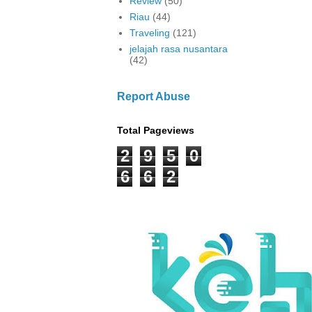
Review
(50)
Riau
(44)
Traveling
(121)
jelajah rasa nusantara
(42)
Report Abuse
Total Pageviews
2
9
5
0
6
6
2