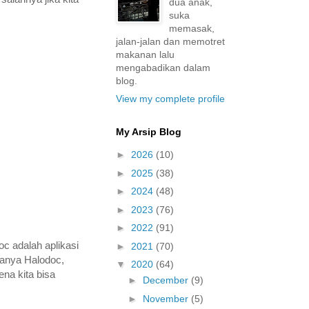
dua anak,
suka
memasak,
jalan-jalan dan memotret
makanan lalu
mengabadikan dalam
blog.
View my complete profile
My Arsip Blog
►
2026
(10)
►
2025
(38)
►
2024
(48)
►
2023
(76)
►
2022
(91)
c adalah aplikasi
►
2021
(70)
anya Halodoc,
▼
2020
(64)
ena kita bisa
►
December
(9)
►
November
(5)