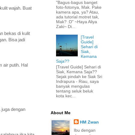
"Bagus-bagus banget
foto-fotonya, Mak. Pake
ulit wajah. Buat
kamera apa, ya? Atau,
ada tutorial motret tak,
Mak? :D" ~Haya Aliya
Zaki~ Di...
 bekas di kulit
[Travel
n. Bisa jadi
Guide]
Sehari di
Siak,
Kemana
Saja??
air putih. Hal
[Travel Guide] Sehari di
Siak, Kemana Saja??
Sejak pindah ke Siak Sri
Indrapura - Riau, saya
banyak mengulas
tentang seluk beluk
kota kec...
a juga dengan
About Me
HM Zwan
Ibu dengan
salahnya jika kita