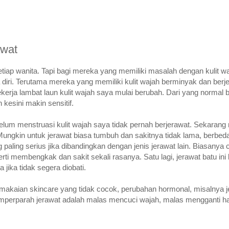
awat
tiap wanita. Tapi bagi mereka yang memiliki masalah dengan kulit waj
iri. Terutama mereka yang memiliki kulit wajah berminyak dan berj
ekerja lambat laun kulit wajah saya mulai berubah. Dari yang normal be
 kesini makin sensitif.
belum menstruasi kulit wajah saya tidak pernah berjerawat. Sekaran
Mungkin untuk jerawat biasa tumbuh dan sakitnya tidak lama, berbed
 paling serius jika dibandingkan dengan jenis jerawat lain. Biasanya c
i membengkak dan sakit sekali rasanya. Satu lagi, jerawat batu in
jika tidak segera diobati.
pemakaian skincare yang tidak cocok, perubahan hormonal, misalnya 
emperparah jerawat adalah malas mencuci wajah, malas mengganti h