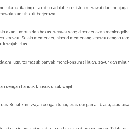
nci utama jika ingin sembuh adalah konsisten merawat dan menjaga k
rawatan untuk kulit berjerawat.
ain akan tumbuh dan bekas jwrawat yang dipencet akan meninggalkan
t jerawat. Selain memencet, hindari memegang jerawat dengan tanga
it wajah iritasi.
ari dalam juga, termasuk banyak mengkonsumsi buah, sayur dan minum 
ah dengan handuk khusus untuk wajah.
idur. Bersihkam wajah dengan toner, bilas dengan air biasa, atau bis
 artinya jerawat di wajah kita sudah sangat mengganggu. Tidak ada 