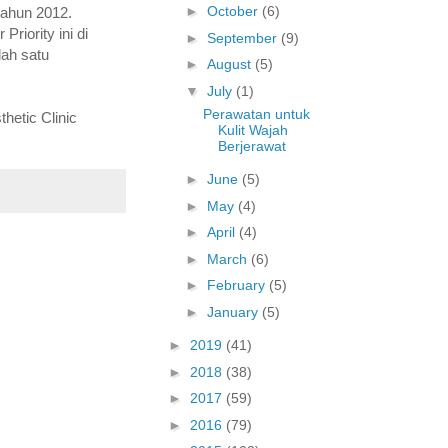
►
October
(6)
tahun 2012.
riority ini di
►
September
(9)
lah satu
►
August
(5)
▼
July
(1)
Perawatan untuk
hetic Clinic
Kulit Wajah
Berjerawat
►
June
(5)
►
May
(4)
►
April
(4)
►
March
(6)
►
February
(5)
►
January
(5)
►
2019
(41)
►
2018
(38)
►
2017
(59)
►
2016
(79)