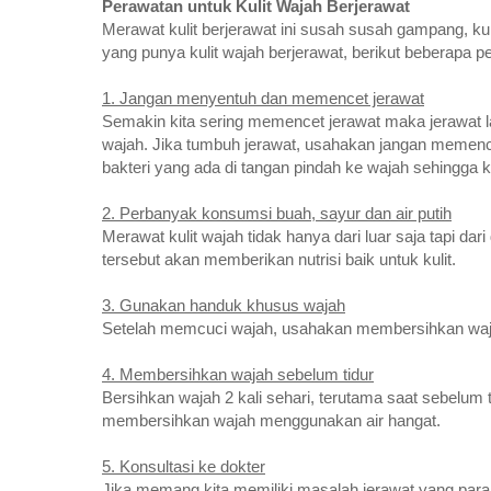
Perawatan untuk Kulit Wajah Berjerawat
Merawat kulit berjerawat ini susah susah gampang, ku
yang punya kulit wajah berjerawat, berikut beberapa pe
1. Jangan menyentuh dan memencet jerawat
Semakin kita sering memencet jerawat maka jerawat l
wajah. Jika tumbuh jerawat, usahakan jangan memence
bakteri yang ada di tangan pindah ke wajah sehingga kul
2. Perbanyak konsumsi buah, sayur dan air putih
Merawat kulit wajah tidak hanya dari luar saja tapi d
tersebut akan memberikan nutrisi baik untuk kulit.
3. Gunakan handuk khusus wajah
Setelah memcuci wajah, usahakan membersihkan waj
4. Membersihkan wajah sebelum tidur
Bersihkan wajah 2 kali sehari, terutama saat sebelum t
membersihkan wajah menggunakan air hangat.
5. Konsultasi ke dokter
Jika memang kita memiliki masalah jerawat yang parah,