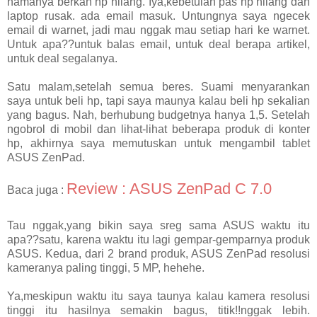
namanya berkah hp hilang. Iya,kebetulan pas hp hilang dan
laptop rusak. ada email masuk. Untungnya saya ngecek
email di warnet, jadi mau nggak mau setiap hari ke warnet.
Untuk apa??untuk balas email, untuk deal berapa artikel,
untuk deal segalanya.
Satu malam,setelah semua beres. Suami menyarankan
saya untuk beli hp, tapi saya maunya kalau beli hp sekalian
yang bagus. Nah, berhubung budgetnya hanya 1,5. Setelah
ngobrol di mobil dan lihat-lihat beberapa produk di konter
hp, akhirnya saya memutuskan untuk mengambil tablet
ASUS ZenPad.
Review : ASUS ZenPad C 7.0
Baca juga :
Tau nggak,yang bikin saya sreg sama ASUS waktu itu
apa??satu, karena waktu itu lagi gempar-gemparnya produk
ASUS. Kedua, dari 2 brand produk, ASUS ZenPad resolusi
kameranya paling tinggi, 5 MP, hehehe.
Ya,meskipun waktu itu saya taunya kalau kamera resolusi
tinggi itu hasilnya semakin bagus, titik!!nggak lebih.