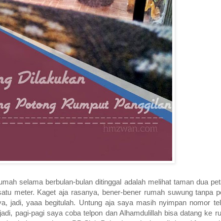
rumah selama berbulan-bulan ditinggal adalah melihat taman dua pe
satu meter. Kaget aja rasanya, bener-bener rumah suwung tanpa p
, jadi, yaaa begitulah. Untung aja saya masih nyimpan nomor te
jadi, pagi-pagi saya coba telpon dan Alhamdulillah bisa datang ke 