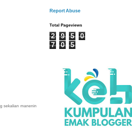
Report Abuse
Total Pageviews
2
9
5
0
7
0
5
ng sekalian manenin