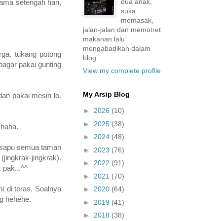
dua anak,
lama setengah hari,
suka
memasak,
jalan-jalan dan memotret
makanan lalu
mengabadikan dalam
rga, tukang potong
blog.
agar pakai gunting
View my complete profile
My Arsip Blog
an pakai mesin lo.
►
2026
(10)
►
2025
(38)
ahaha.
►
2024
(48)
 disapu semua taman
►
2023
(76)
ngkrak-jingkrak).
►
2022
(91)
 pak...^^
►
2021
(70)
i di teras. Soalnya
►
2020
(64)
ng hehehe.
►
2019
(41)
►
2018
(38)