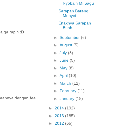
Nyobain Mi Sagu
Sarapan Bareng
Monyet
Enaknya Sarapan
Buah
a ga rapih :D
►
September
(6)
►
August
(5)
►
July
(3)
►
June
(5)
►
May
(8)
►
April
(10)
►
March
(12)
►
February
(11)
rjaannya dengan fee
►
January
(18)
►
2014
(192)
►
2013
(185)
►
2012
(65)