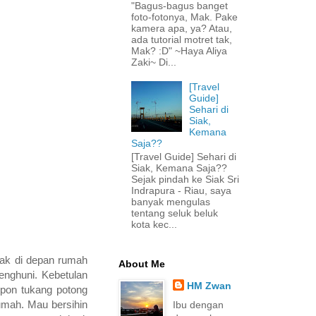
"Bagus-bagus banget
foto-fotonya, Mak. Pake
kamera apa, ya? Atau,
ada tutorial motret tak,
Mak? :D" ~Haya Aliya
Zaki~ Di...
[Travel
Guide]
Sehari di
Siak,
Kemana
Saja??
[Travel Guide] Sehari di
Siak, Kemana Saja??
Sejak pindah ke Siak Sri
Indrapura - Riau, saya
banyak mengulas
tentang seluk beluk
kota kec...
tak di depan rumah
About Me
enghuni. Kebetulan
HM Zwan
lpon tukang potong
rumah. Mau bersihin
Ibu dengan