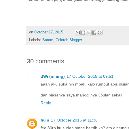
on
October 17, 2015
Labels:
Batam
,
Celoteh Blogger
30 comments:
dWi (nining)
17 October 2015 at 09:51
aaah aku suka nih mbak, kalo rumput abis disiang
dan biasanya saya manggilnya 3bulan sekali
Reply
fiu s
17 October 2015 at 11:38
fee 80rb itu sudah smpe bersih kn? ato dihtung 