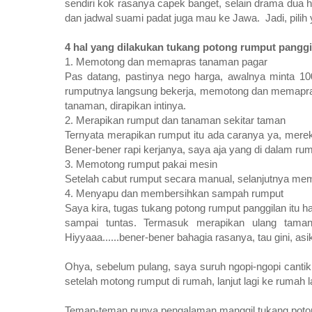
sendiri kok rasanya capek banget, selain drama dua h
dan jadwal suami padat juga mau ke Jawa. Jadi, pilih 
4 hal yang dilakukan tukang potong rumput panggi
1. Memotong dan memapras tanaman pagar
Pas datang, pastinya nego harga, awalnya minta 10
rumputnya langsung bekerja, memotong dan memapras
tanaman, dirapikan intinya.
2. Merapikan rumput dan tanaman sekitar taman
Ternyata merapikan rumput itu ada caranya ya, mere
Bener-bener rapi kerjanya, saya aja yang di dalam ru
3. Memotong rumput pakai mesin
Setelah cabut rumput secara manual, selanjutnya mem
4. Menyapu dan membersihkan sampah rumput
Saya kira, tugas tukang potong rumput panggilan itu 
sampai tuntas. Termasuk merapikan ulang taman
Hiyyaaa......bener-bener bahagia rasanya, tau gini, a
Ohya, sebelum pulang, saya suruh ngopi-ngopi cantik 
setelah motong rumput di rumah, lanjut lagi ke rumah
Teman-teman punya pengalaman manggil tukang poto