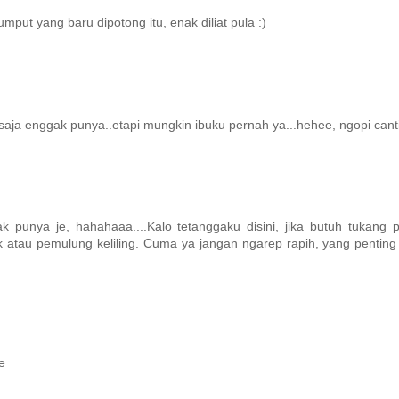
rumput yang baru dipotong itu, enak diliat pula :)
ja enggak punya..etapi mungkin ibuku pernah ya...hehee, ngopi cant
punya je, hahahaaa....Kalo tetanggaku disini, jika butuh tukang 
atau pemulung keliling. Cuma ya jangan ngarep rapih, yang penting 
e