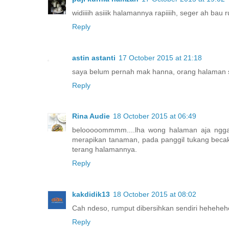
widiiiih asiiik halamannya rapiiiih, seger ah bau 
Reply
astin astanti
17 October 2015 at 21:18
saya belum pernah mak hanna, orang halaman sa
Reply
Rina Audie
18 October 2015 at 06:49
belooooommmm....lha wong halaman aja nggak 
merapikan tanaman, pada panggil tukang becak 
terang halamannya.
Reply
kakdidik13
18 October 2015 at 08:02
Cah ndeso, rumput dibersihkan sendiri heheheh
Reply