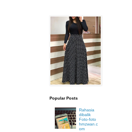
Popular Posts
Rahasia
dibalik
Foto-foto
hmzwan.c
om