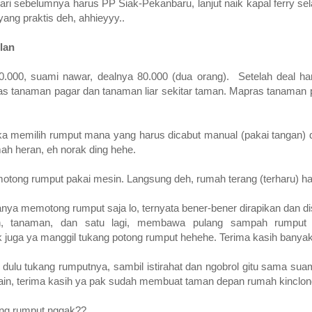
ari sebelumnya harus PP Siak-Pekanbaru, lanjut naik kapal ferry se
yang praktis deh, ahhieyyy..
lan
0.000, suami nawar, dealnya 80.000 (dua orang). Setelah deal ha
 tanaman pagar dan tanaman liar sekitar taman. Mapras tanaman p
ka memilih rumput mana yang harus dicabut manual (pakai tangan) d
mah heran, eh norak ding hehe.
otong rumput pakai mesin. Langsung deh, rumah terang (terharu) h
hanya memotong rumput saja lo, ternyata bener-bener dirapikan dan
, tanaman, dan satu lagi, membawa pulang sampah rumput (ji
sik juga ya manggil tukang potong rumput hehehe. Terima kasih banyak
dulu tukang rumputnya, sambil istirahat dan ngobrol gitu sama suam
 lain, terima kasih ya pak sudah membuat taman depan rumah kinclo
ng rumput nggak??