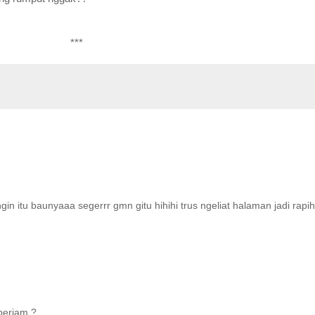
***
in itu baunyaaa segerrr gmn gitu hihihi trus ngeliat halaman jadi rapi
perjam ?