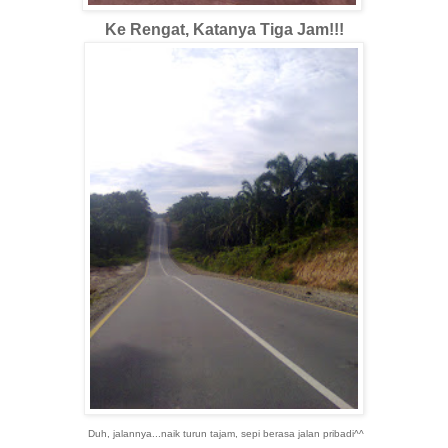
Ke Rengat, Katanya Tiga Jam!!!
Duh, jalannya...naik turun tajam, sepi berasa jalan pribadi^^