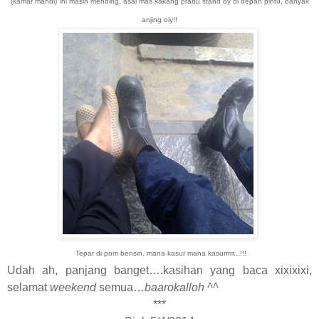
(kamar mandi)
ini masih mending, asal mas kakang prabu stand by di depan pintu, banyak
anjing oiy!!
Tepar di pom bensin, mana kasur mana kasurrrrr...!!!
Udah ah, panjang banget….kasihan yang baca xixixixi,
selamat
weekend
semua…
baarokalloh ^^
***