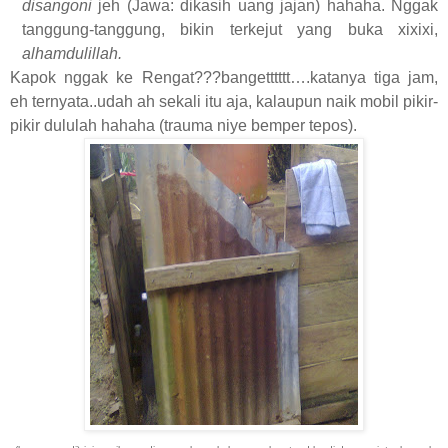
disangoni
jeh (Jawa: dikasih uang jajan) hahaha. Nggak
tanggung-tanggung, bikin terkejut yang buka xixixi,
alhamdulillah.
Kapok nggak ke Rengat???bangetttttt….katanya tiga jam,
eh ternyata..udah ah sekali itu aja, kalaupun naik mobil pikir-
pikir dululah hahaha (trauma niye bemper tepos).