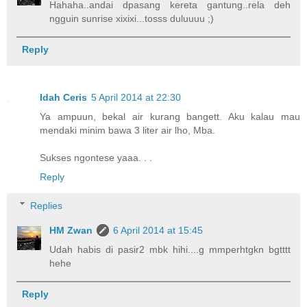
Hahaha..andai dpasang kereta gantung..rela deh
ngguin sunrise xixixi...tosss duluuuu ;)
Reply
Idah Ceris
5 April 2014 at 22:30
Ya ampuun, bekal air kurang bangett. Aku kalau mau
mendaki minim bawa 3 liter air lho, Mba.
Sukses ngontese yaaa. . .
Reply
Replies
HM Zwan
6 April 2014 at 15:45
Udah habis di pasir2 mbk hihi....g mmperhtgkn bgtttt
hehe
Reply