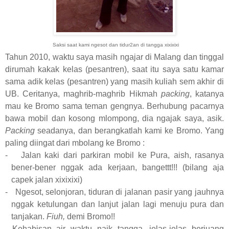
Saksi saat kami ngesot dan tidur2an di tangga xixixixi
Tahun 2010, waktu saya masih ngajar di Malang dan tinggal
dirumah kakak kelas (pesantren), saat itu saya satu kamar
sama adik kelas (pesantren) yang masih kuliah sem akhir di
UB. Ceritanya, maghrib-maghrib Hikmah
packing
, katanya
mau ke Bromo sama teman gengnya. Berhubung pacarnya
bawa mobil dan kosong mlompong, dia ngajak saya, asik.
Packing
seadanya, dan berangkatlah kami ke Bromo. Yang
paling diingat dari mbolang ke Bromo :
-
Jalan kaki dari parkiran mobil ke Pura, aish, rasanya
bener-bener nggak ada kerjaan, bangettt!!! (bilang aja
capek jalan xixixixi)
-
Ngesot, selonjoran, tiduran di jalanan pasir yang jauhnya
nggak ketulungan dan lanjut jalan lagi menuju pura dan
tanjakan.
Fiuh,
demi Bromo!!
-
Kehabisan air waktu naik tangga, jelas-jelas berjuang