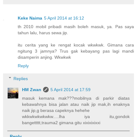
Keke Naima
5 April 2014 at 16:12
th 2010 mobil pribadi masih boleh masuk, ya. Pas saya
tahun lalu, harus sewa jip.
itu cerita yang ke rengat kocak wkwkwk. Gimana cara
ngitung 3 jamnya? Trus gak kebayang pas lagi mandi
disamperin anjing. Wkwkwk
Reply
Replies
HM Zwan
5 April 2014 at 17:59
masuk kemana mak???mobilnya di parkir diatas
kebawahnya bisa jalan atau naik jip mak,ih enaknya
naik jip,g berasa capeknya hehehe
wkkwkwkwkwkw.....lha iya itu,gondok
bangettttt,trauma2 gimana gitu xixixixixxi
Reply