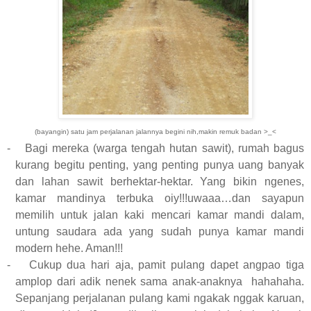
(bayangin) satu jam perjalanan jalannya begini nih,makin remuk badan >_<
-
Bagi mereka (warga tengah hutan sawit), rumah bagus
kurang begitu penting, yang penting punya uang banyak
dan lahan sawit berhektar-hektar. Yang bikin ngenes,
kamar mandinya terbuka oiy!!!uwaaa…dan sayapun
memilih untuk jalan kaki mencari kamar mandi dalam,
untung saudara ada yang sudah punya kamar mandi
modern hehe. Aman!!!
-
Cukup dua hari aja, pamit pulang dapet angpao tiga
amplop dari adik nenek sama anak-anaknya
hahahaha.
Sepanjang perjalanan pulang kami ngakak nggak karuan,