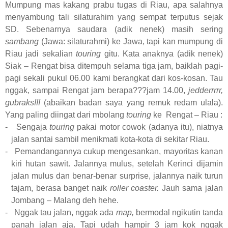
Mumpung mas kakang prabu tugas di Riau, apa salahnya
menyambung tali silaturahim yang sempat terputus sejak
SD. Sebenarnya saudara (adik nenek) masih sering
sambang
(Jawa: silaturahmi) ke Jawa, tapi kan mumpung di
Riau jadi sekalian
touring
gitu. Kata anaknya (adik nenek)
Siak – Rengat bisa ditempuh selama tiga jam, baiklah pagi-
pagi sekali pukul 06.00 kami berangkat dari kos-kosan. Tau
nggak, sampai Rengat jam berapa???jam 14.00,
jedderrrrr,
gubraks!!!
(abaikan badan saya yang remuk redam ulala).
Yang paling diingat dari mbolang
touring
ke
Rengat – Riau :
-
Sengaja
touring
pakai motor cowok (adanya itu), niatnya
jalan santai sambil menikmati kota-kota di sekitar Riau.
-
Pemandangannya cukup mengesankan, mayoritas kanan
kiri hutan sawit. Jalannya mulus, setelah Kerinci dijamin
jalan mulus dan benar-benar surprise, jalannya naik turun
tajam, berasa banget naik
roller coaster.
Jauh sama jalan
Jombang – Malang deh hehe.
-
Nggak tau jalan, nggak ada
map,
bermodal
ngikutin tanda
panah jalan aja. Tapi udah hampir 3 jam kok nggak