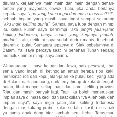
dirumah, kerjaannya main main dan main dengan teman-
teman yang mayoritas cowok. Lalu, jika anda bertanya
kepada saya
"apa yang kamu ingat dari masa-masa itu???"
,
sebuah impian yang masih saya ingat sampai sekarang
"aku ingin keliling dunia".
Sampai saya lupa dengan mimpi
itu, ketika kuliah saya bermimpi
"aku pingin jalan-jalan
keliling Indonesia, punya suami yang kerjanya pindah-
pindah"
. Lalu, detik ini saya sudah duduk manis di sebuah
daerah di pulau Sumatera tepatnya di Siak, sebelumnya di
Batam. Ya, saya percaya saat ini perlahan Tuhan sedang
memeluk mimpi-mimpi saya aminn.
Waaaaaaaaa......saya keluar dari Jawa, naik pesawat, lihat
senja yang indah di ketinggian entah berapa ribu kaki,
menikmati roti dan kopi, jalan-jalan ke pulau kecil yang ada
di Batam, naik pompong, naik ferry, hidup di kota di tengah
hutan, lihat monyet setiap pagi dan sore, keliling provinsi
Riau dan masih banyak lagi. Tapi jika boleh meneruskan
impian saya di masa kecil dan saat kuliah *ya Allah,peluklah
impian saya*, saya ingin jalan-jalan keliling Indonesia
dengan mas kakang prabu, kalau sudah dikasih rizki anak
ya sama anak dong biar tambah seru hehe. Terus,mau