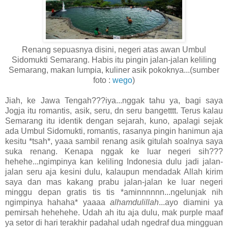
Renang sepuasnya disini, negeri atas awan Umbul
Sidomukti Semarang. Habis itu pingin jalan-jalan keliling
Semarang, makan lumpia, kuliner asik pokoknya...(sumber
foto :
wego
)
Jiah, ke Jawa Tengah???iya...nggak tahu ya, bagi saya
Jogja itu romantis, asik, seru, dn seru bangetttt. Terus kalau
Semarang itu identik dengan sejarah, kuno, apalagi sejak
ada Umbul Sidomukti, romantis, rasanya pingin hanimun aja
kesitu *tsah*, yaaa sambil renang asik gitulah soalnya saya
suka renang. Kenapa nggak ke luar negeri sih???
hehehe...ngimpinya kan keliling Indonesia dulu jadi jalan-
jalan seru aja kesini dulu, kalaupun mendadak Allah kirim
saya dan mas kakang prabu jalan-jalan ke luar negeri
minggu depan gratis tis tis *aminnnnnn...ngelunjak nih
ngimpinya hahaha* yaaaa
alhamdulillah
...ayo diamini ya
pemirsah hehehehe. Udah ah itu aja dulu, mak purple maaf
ya setor di hari terakhir padahal udah ngedraf dua mingguan