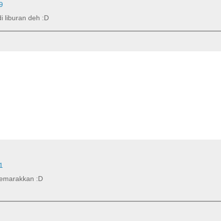
9
i liburan deh :D
1
nyemarakkan :D