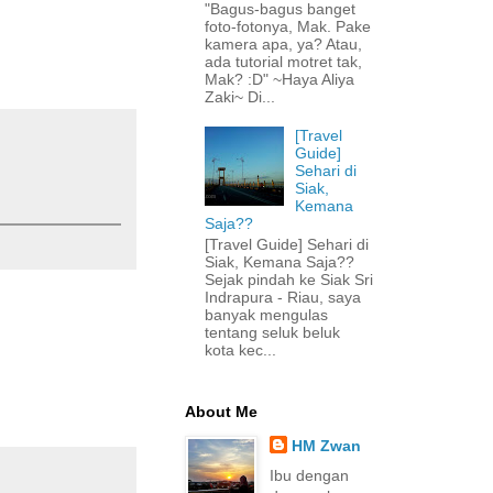
"Bagus-bagus banget
foto-fotonya, Mak. Pake
kamera apa, ya? Atau,
ada tutorial motret tak,
Mak? :D" ~Haya Aliya
Zaki~ Di...
[Travel
Guide]
Sehari di
Siak,
Kemana
Saja??
[Travel Guide] Sehari di
Siak, Kemana Saja??
Sejak pindah ke Siak Sri
Indrapura - Riau, saya
banyak mengulas
tentang seluk beluk
kota kec...
About Me
HM Zwan
Ibu dengan