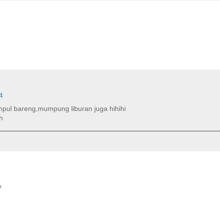
4
mpul bareng,mumpung liburan juga hihihi
h
e