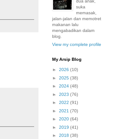
dua anak,
suka
memasak,
jalan-jalan dan memotret
makanan lalu
mengabadikan dalam
blog.
View my complete profile
My Arsip Blog
►
2026
(10)
►
2025
(38)
►
2024
(48)
►
2023
(76)
►
2022
(91)
►
2021
(70)
►
2020
(64)
►
2019
(41)
►
2018
(38)