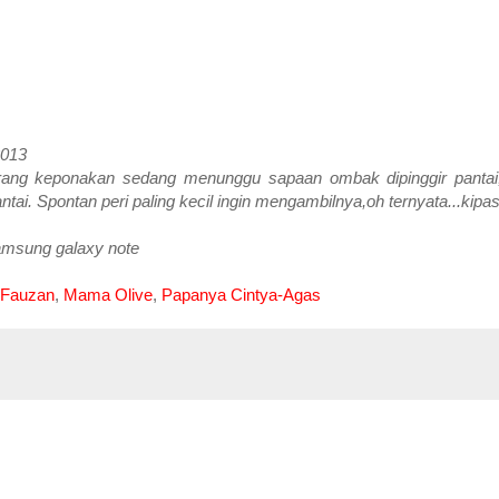
2013
orang keponakan sedang menunggu sapaan ombak dipinggir pantai
ai. Spontan peri paling kecil ingin mengambilnya,oh ternyata...kipa
amsung galaxy note
 Fauzan
,
Mama Olive
,
Papanya Cintya-Agas