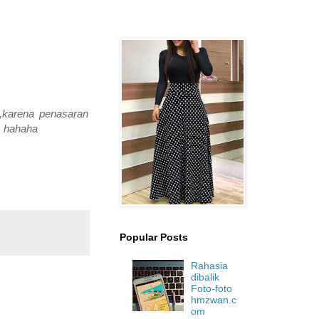
,karena penasaran
s hahaha
Popular Posts
Rahasia
dibalik
Foto-foto
hmzwan.c
om