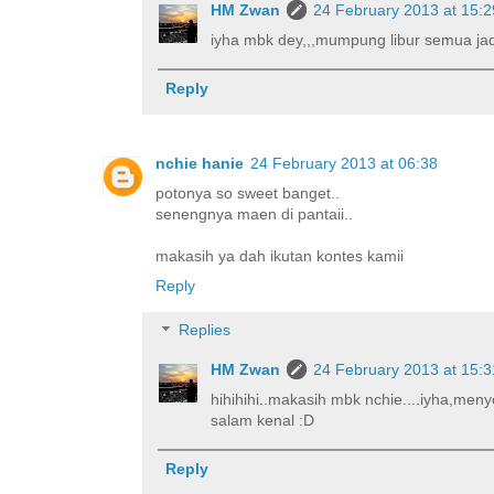
HM Zwan
24 February 2013 at 15:2
iyha mbk dey,,,mumpung libur semua jad
Reply
nchie hanie
24 February 2013 at 06:38
potonya so sweet banget..
senengnya maen di pantaii..
makasih ya dah ikutan kontes kamii
Reply
Replies
HM Zwan
24 February 2013 at 15:3
hihihihi..makasih mbk nchie....iyha,me
salam kenal :D
Reply