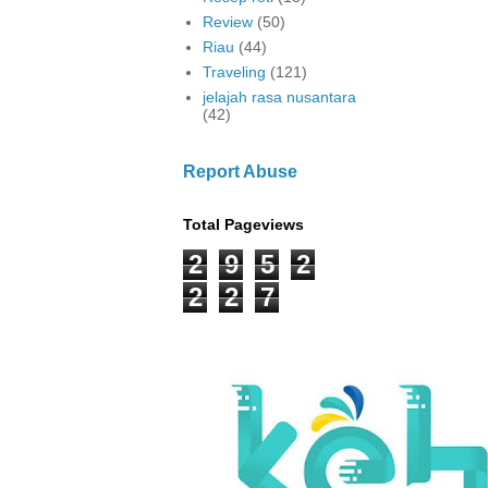
Review
(50)
Riau
(44)
Traveling
(121)
jelajah rasa nusantara
(42)
Report Abuse
Total Pageviews
2
9
5
2
2
2
7