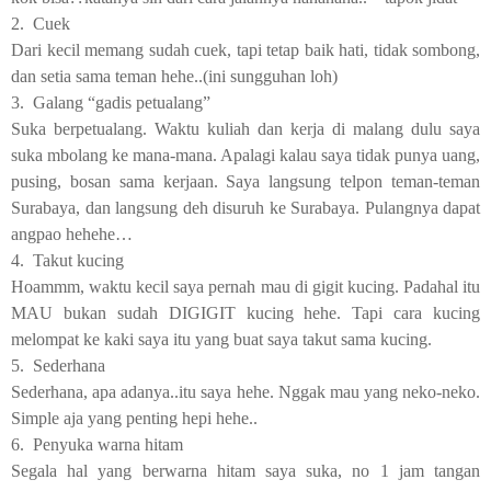
2.
Cuek
Dari kecil memang sudah cuek, tapi tetap baik hati, tidak sombong,
dan setia sama teman hehe..(ini sungguhan loh)
3.
Galang “gadis petualang”
Suka berpetualang. Waktu kuliah dan kerja di malang dulu saya
suka mbolang ke mana-mana. Apalagi kalau saya tidak punya uang,
pusing, bosan sama kerjaan. Saya langsung telpon teman-teman
Surabaya, dan langsung deh disuruh ke Surabaya. Pulangnya dapat
angpao hehehe…
4.
Takut kucing
Hoammm, waktu kecil saya pernah mau di gigit kucing. Padahal itu
MAU bukan sudah DIGIGIT kucing hehe. Tapi cara kucing
melompat ke kaki saya itu yang buat saya takut sama kucing.
5.
Sederhana
Sederhana, apa adanya..itu saya hehe. Nggak mau yang neko-neko.
Simple aja yang penting hepi hehe..
6.
Penyuka warna hitam
Segala hal yang berwarna hitam saya suka, no 1 jam tangan