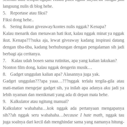
langsung nulis di blog hehe.
5.
Reportase atau fiksi?
Fiksi dong hehe..
6.
Sering ikutan giveaway/kontes nulis nggak? Kenapa?
Kalau menarik dan menawan hati ikut, kalau nggak minat ya nggak
ikut. Kenapa???suka aja, lewat giveaway kadang inspirasi datang
dengan tiba-tiba, kadang berhubungan dengan pengalaman sih jadi
berbagi aja ceritanya.
7.
Kalau udah bosen sama rutinitas, apa yang kalian lakukan?
Nonton film dong, kalau nggak dengerin musik…
8.
Gadget unggulan kalian apa? Alasannya juga yak.
Gadget unggulan???apa yaaa…???nggak terlalu tergila-gila atau
mati-matian mengejar gadget sih, ya inilah apa adanya aku jadi ya
lebih nyaman dan menikmati yang ada di depan mata hehe.
9.
Kalkulator atau ngitung manual?
Kalkulator wahahaha…kok nggak ada pertanyaan mengapanya
sih??ah nggak seru wahahaha…
because I hate math,
nggak tau
juga soalnya dari kecil dah menghindar sama yang namanya hitung-