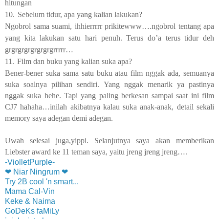
hitungan
10.
Sebelum tidur, apa yang kalian lakukan?
Ngobrol sama suami, ihhierrrrr prikitewww….ngobrol tentang apa
yang kita lakukan satu hari penuh. Terus do’a terus tidur deh
grgrgrgrgrgrgrgrrrrr…
11.
Film dan buku yang kalian suka apa?
Bener-bener suka sama satu buku atau film nggak ada, semuanya
suka soalnya pilihan sendiri. Yang nggak menarik ya pastinya
nggak suka hehe. Tapi yang paling berkesan sampai saat ini film
CJ7 hahaha…inilah akibatnya kalau suka anak-anak, detail sekali
memory saya adegan demi adegan.
Uwah selesai juga,yippi. Selanjutnya saya akan memberikan
Liebster award ke 11 teman saya, yaitu jreng jreng jreng….
-ViolletPurple-
❤ Niar Ningrum ❤
Try 2B cool 'n smart...
Mama Cal-Vin
Keke & Naima
GoDeKs faMiLy