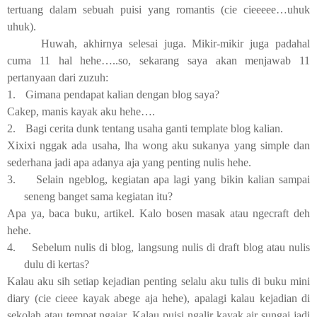
tertuang dalam sebuah puisi yang romantis (cie cieeeee…uhuk
uhuk).
Huwah, akhirnya selesai juga. Mikir-mikir juga padahal
cuma 11 hal hehe…..so, sekarang saya akan menjawab 11
pertanyaan dari zuzuh:
1.
Gimana pendapat kalian dengan blog saya?
Cakep, manis kayak aku hehe….
2.
Bagi cerita dunk tentang usaha ganti template blog kalian.
Xixixi nggak ada usaha, lha wong aku sukanya yang simple dan
sederhana jadi apa adanya aja yang penting nulis hehe.
3.
Selain ngeblog, kegiatan apa lagi yang bikin kalian sampai
seneng banget sama kegiatan itu?
Apa ya, baca buku, artikel. Kalo bosen masak atau ngecraft deh
hehe.
4.
Sebelum nulis di blog, langsung nulis di draft blog atau nulis
dulu di kertas?
Kalau aku sih setiap kejadian penting selalu aku tulis di buku mini
diary (cie cieee kayak abege aja hehe), apalagi kalau kejadian di
sekolah atau tempat ngajar. Kalau puisi ngalir kayak air sungai jadi