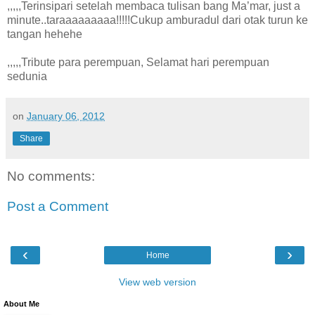
,,,,,Terinsipari setelah membaca tulisan bang Ma’mar, just a
minute..taraaaaaaaaa!!!!!Cukup amburadul dari otak turun ke
tangan hehehe
,,,,,Tribute para perempuan, Selamat hari perempuan
sedunia
on
January 06, 2012
Share
No comments:
Post a Comment
‹
›
Home
View web version
About Me