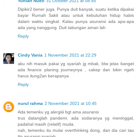
Yuniari Nukti
31 October 2021 at 08:45
Dipikir2 bener juga. Punya duit banyak, suatu ketika dipakai
bayar Rumah Sakit atau untuk kebutuhan hidup habis
dalam waktu singkat. Kalau punya asuransi ada apa-apa
ada yang nanggung. Duit tabungan aman lah
Reply
Cindy Vania
1 November 2021 at 22:29
aku nih masuk pakai yg syariah jg mbak, btw jelas banget
ada finance planing journeynya , cakep dan bikin ngeh
harus itung2an berapanya
Reply
nurul rahma
2 November 2021 at 10:45
Ada temenku yg alergiiii bgt ama asuransi
trus datanglah pandemi. ada sodaranya yg meninggal,
padahal masih (relatif) muda.
nah, temenku itu mulai overthinking dong, dan dia cari tau
ttg asuransi syariah.