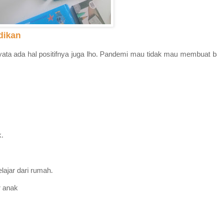
dikan
yata ada hal positifnya juga lho. Pandemi mau tidak mau membuat b
k.
lajar dari rumah.
r anak