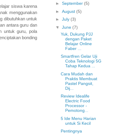
►
September
(5)
elajar siswa karena
►
August
(5)
 anak menggunakan
ng dibutuhkan untuk
►
July
(3)
ran antara guru dan
▼
June
(7)
n untuk guru, pola
Yuk, Dukung PJJ
enciptakan bonding
dengan Paket
Belajar Online
Faber ...
Smartfren Gelar Uji
Coba Teknologi 5G
Tahap Kedua ...
Cara Mudah dan
Praktis Membuat
Pastel Pangsit,
Dij...
Review Idealife
Electric Food
Processor -
Pemotong...
5 Ide Menu Harian
untuk Si Kecil
Pentingnya