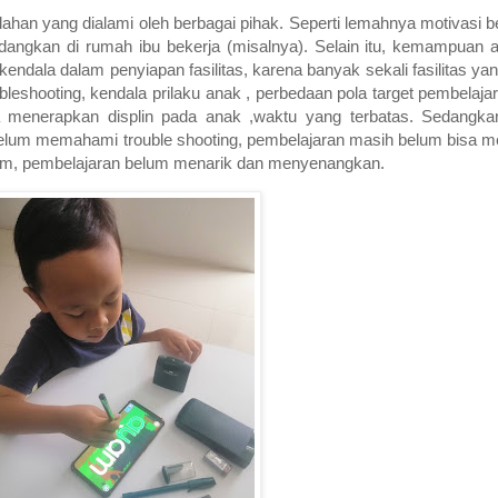
han yang dialami oleh berbagai pihak. Seperti lemahnya motivasi b
dangkan di rumah ibu bekerja (misalnya). Selain itu, kemampuan
kendala dalam penyiapan fasilitas, karena banyak sekali fasilitas ya
bleshooting, kendala prilaku anak , perbedaan pola target pembelaja
a menerapkan displin pada anak ,waktu yang terbatas. Sedangka
elum memahami trouble shooting, pembelajaran masih belum bisa m
agam, pembelajaran belum menarik dan menyenangkan.