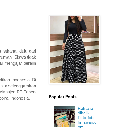
stirahat dulu dari
 rumah. Siswa tidak
r mengajar beralih
dikan Indonesia: Di
ni diselenggarakan
 Manajer PT Faber-
Popular Posts
tional Indonesia.
Rahasia
dibalik
Foto-foto
hmzwan.c
om