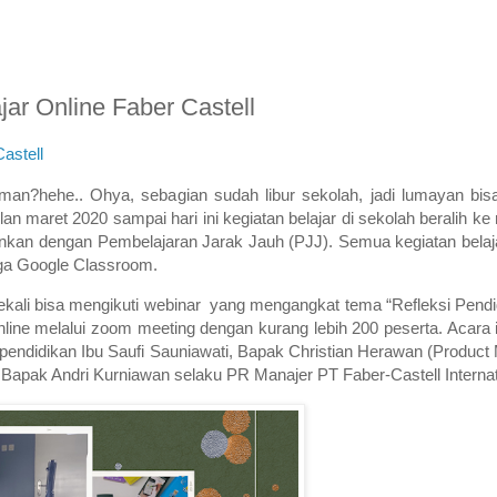
ar Online Faber Castell
astell
?hehe.. Ohya, sebagian sudah libur sekolah, jadi lumayan bisa i
lan maret 2020 sampai hari ini kegiatan belajar di sekolah beralih ke
inkan dengan Pembelajaran Jarak Jauh (PJJ). Semua kegiatan belaja
gga Google Classroom.
 sekali bisa mengikuti webinar yang mengangkat tema “Refleksi Pendi
ine melalui zoom meeting dengan kurang lebih 200 peserta. Acara i
pendidikan Ibu Saufi Sauniawati, Bapak Christian Herawan (Product
eh Bapak Andri Kurniawan selaku PR Manajer PT Faber-Castell Interna