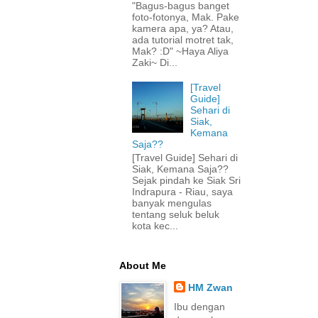
"Bagus-bagus banget
foto-fotonya, Mak. Pake
kamera apa, ya? Atau,
ada tutorial motret tak,
Mak? :D" ~Haya Aliya
Zaki~ Di...
[Travel
Guide]
Sehari di
Siak,
Kemana
Saja??
[Travel Guide] Sehari di
Siak, Kemana Saja??
Sejak pindah ke Siak Sri
Indrapura - Riau, saya
banyak mengulas
tentang seluk beluk
kota kec...
About Me
HM Zwan
Ibu dengan