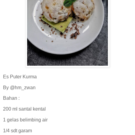
Es Puter Kurma
By @hm_zwan
Bahan :
200 ml santal kental
1 gelas belimbing air
1/4 sdt garam