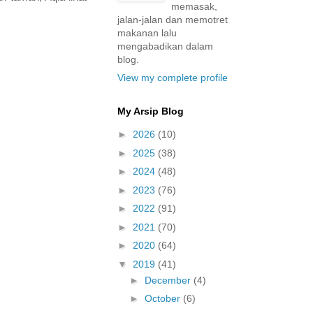
memasak,
jalan-jalan dan memotret
makanan lalu
mengabadikan dalam
blog.
View my complete profile
My Arsip Blog
►
2026
(10)
►
2025
(38)
►
2024
(48)
►
2023
(76)
►
2022
(91)
►
2021
(70)
►
2020
(64)
▼
2019
(41)
►
December
(4)
►
October
(6)