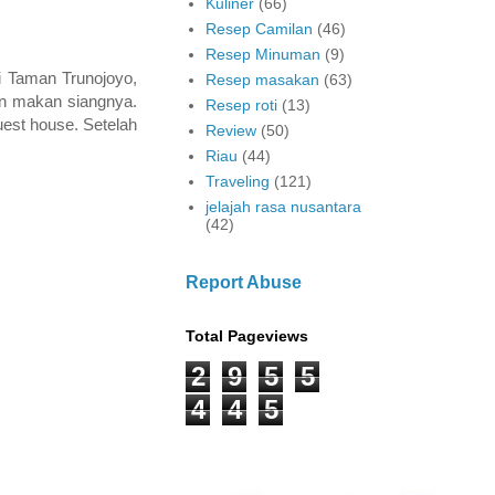
Kuliner
(66)
Resep Camilan
(46)
Resep Minuman
(9)
ri Taman Trunojoyo,
Resep masakan
(63)
n makan siangnya.
Resep roti
(13)
est house. Setelah
Review
(50)
Riau
(44)
Traveling
(121)
jelajah rasa nusantara
(42)
Report Abuse
Total Pageviews
2
9
5
5
4
4
5