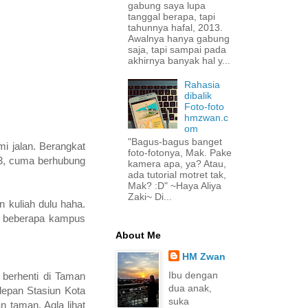
gabung saya lupa
tanggal berapa, tapi
tahunnya hafal, 2013.
Awalnya hanya gabung
saja, tapi sampai pada
akhirnya banyak hal y...
Rahasia
dibalik
Foto-foto
hmzwan.c
om
"Bagus-bagus banget
mi jalan. Berangkat
foto-fotonya, Mak. Pake
 3, cuma berhubung
kamera apa, ya? Atau,
ada tutorial motret tak,
Mak? :D" ~Haya Aliya
Zaki~ Di...
n kuliah dulu haha.
, beberapa kampus
About Me
HM Zwan
Ibu dengan
berhenti di Taman
dua anak,
depan Stasiun Kota
suka
 taman, Aqla lihat