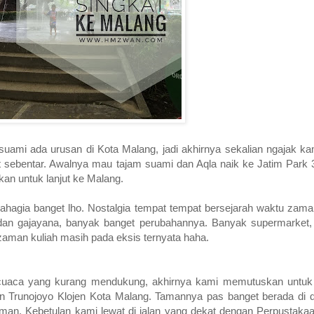
suami ada urusan di Kota Malang, jadi akhirnya sekalian ngajak ka
at sebentar. Awalnya mau tajam suami dan Aqla naik ke Jatim Park
an untuk lanjut ke Malang.
bahagia banget lho. Nostalgia tempat tempat bersejarah waktu zama
 dan gajayana, banyak banget perubahannya. Banyak supermarket
zaman kuliah masih pada eksis ternyata haha.
 cuaca yang kurang mendukung, akhirnya kami memutuskan untuk 
alan Trunojoyo Klojen Kota Malang. Tamannya pas banget berada di 
man. Kebetulan kami lewat di jalan yang dekat dengan Perpustakaan