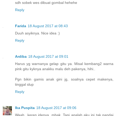
sdh sobek wes dibuat gombal hehehe
Reply
Farida
18 August 2017 at 08:43
Duuh asyiknya. Nice idea :)
Reply
Ardiba
18 August 2017 at 09:01
Harus yg warnanya gelap gitu ya. Misal kembang2 warna
pink gitu kyknya anakku malu deh pakenya, hihi..
Pgn bikin gamis anak gini jg, soalnya cepet makenya,
tinggal slup
Reply
Ika Puspita
18 August 2017 at 09:06
Waah...keren idenya, mbak. Tapi apalah aku ini tak pandai