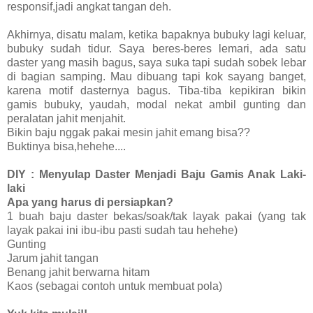
responsif,jadi angkat tangan deh.
Akhirnya, disatu malam, ketika bapaknya bubuky lagi keluar,
bubuky sudah tidur. Saya beres-beres lemari, ada satu
daster yang masih bagus, saya suka tapi sudah sobek lebar
di bagian samping. Mau dibuang tapi kok sayang banget,
karena motif dasternya bagus. Tiba-tiba kepikiran bikin
gamis bubuky, yaudah, modal nekat ambil gunting dan
peralatan jahit menjahit.
Bikin baju nggak pakai mesin jahit emang bisa??
Buktinya bisa,hehehe....
DIY : Menyulap Daster Menjadi Baju Gamis Anak Laki-
laki
Apa yang harus di persiapkan?
1 buah baju daster bekas/soak/tak layak pakai (yang tak
layak pakai ini ibu-ibu pasti sudah tau hehehe)
Gunting
Jarum jahit tangan
Benang jahit berwarna hitam
Kaos (sebagai contoh untuk membuat pola)