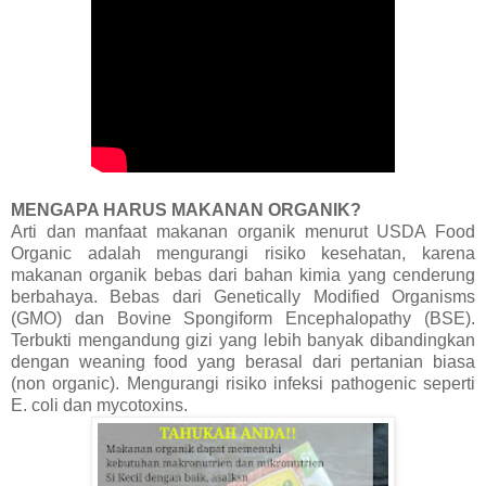
MENGAPA HARUS MAKANAN ORGANIK?
Arti dan manfaat makanan organik menurut USDA Food
Organic adalah mengurangi risiko kesehatan, karena
makanan organik bebas dari bahan kimia yang cenderung
berbahaya. Bebas dari Genetically Modified Organisms
(GMO) dan Bovine Spongiform Encephalopathy (BSE).
Terbukti mengandung gizi yang lebih banyak dibandingkan
dengan weaning food yang berasal dari pertanian biasa
(non organic). Mengurangi risiko infeksi pathogenic seperti
E. coli dan mycotoxins.