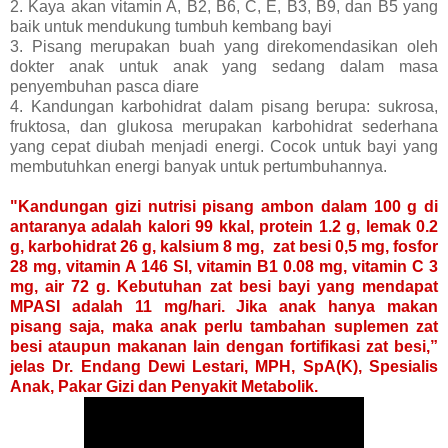
2. Kaya akan vitamin A, B2, B6, C, E, B3, B9, dan B5 yang
baik untuk mendukung tumbuh kembang bayi
3. Pisang merupakan buah yang direkomendasikan oleh
dokter anak untuk anak yang sedang dalam masa
penyembuhan pasca diare
4. Kandungan karbohidrat dalam pisang berupa: sukrosa,
fruktosa, dan glukosa merupakan karbohidrat sederhana
yang cepat diubah menjadi energi. Cocok untuk bayi yang
membutuhkan energi banyak untuk pertumbuhannya.
"Kandungan gizi nutrisi pisang ambon dalam 100 g di
antaranya adalah kalori 99 kkal, protein 1.2 g, lemak 0.2
g, karbohidrat 26 g, kalsium 8 mg, zat besi 0,5 mg, fosfor
28 mg, vitamin A 146 SI, vitamin B1 0.08 mg, vitamin C 3
mg, air 72 g. Kebutuhan zat besi bayi yang mendapat
MPASI adalah 11 mg/hari. Jika anak hanya makan
pisang saja, maka anak perlu tambahan suplemen zat
besi ataupun makanan lain dengan fortifikasi zat besi,”
jelas Dr. Endang Dewi Lestari, MPH, SpA(K), Spesialis
Anak, Pakar Gizi dan Penyakit Metabolik.