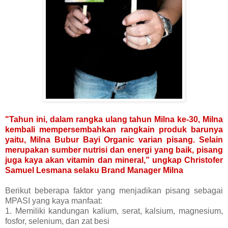
"Tahun ini, dalam rangka ulang tahun Milna ke-30, Milna
kembali mempersembahkan rangkain produk barunya
yaitu, Milna Bubur Bayi Organic varian pisang. Selain
merupakan sumber nutrisi dan energi yang baik, pisang
juga kaya akan vitamin dan mineral,” ungkap Christofer
Samuel Lesmana selaku Brand Manager Milna
Berikut beberapa faktor yang menjadikan pisang sebagai
MPASI yang kaya manfaat:
1. Memiliki kandungan kalium, serat, kalsium, magnesium,
fosfor, selenium, dan zat besi