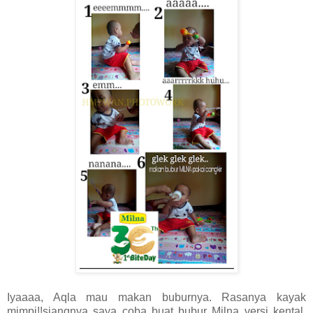
Iyaaaa, Aqla mau makan buburnya. Rasanya kayak
mimpi!!siangnya saya coba buat bubur Milna versi kental,