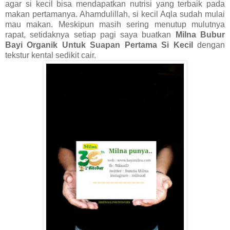
agar si kecil bisa mendapatkan nutrisi yang terbaik pada
makan pertamanya. Ahamdulillah, si kecil Aqla sudah mulai
mau makan. Meskipun masih sering menutup mulutnya
rapat, setidaknya setiap pagi saya buatkan
Milna Bubur
Bayi Organik Untuk Suapan Pertama Si Kecil
dengan
tekstur kental sedikit cair.