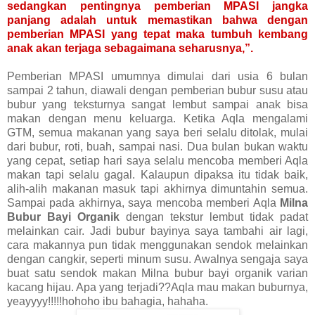
sedangkan pentingnya pemberian MPASI jangka
panjang adalah untuk memastikan bahwa dengan
pemberian MPASI yang tepat maka tumbuh kembang
anak akan terjaga sebagaimana seharusnya,”.
Pemberian MPASI umumnya dimulai dari usia 6 bulan
sampai 2 tahun, diawali dengan pemberian bubur susu atau
bubur yang teksturnya sangat lembut sampai anak bisa
makan dengan menu keluarga. Ketika Aqla mengalami
GTM, semua makanan yang saya beri selalu ditolak, mulai
dari bubur, roti, buah, sampai nasi. Dua bulan bukan waktu
yang cepat, setiap hari saya selalu mencoba memberi Aqla
makan tapi selalu gagal. Kalaupun dipaksa itu tidak baik,
alih-alih makanan masuk tapi akhirnya dimuntahin semua.
Sampai pada akhirnya, saya mencoba memberi Aqla
Milna
Bubur Bayi Organik
dengan tekstur lembut tidak padat
melainkan cair. Jadi bubur bayinya saya tambahi air lagi,
cara makannya pun tidak menggunakan sendok melainkan
dengan cangkir, seperti minum susu. Awalnya sengaja saya
buat satu sendok makan Milna bubur bayi organik varian
kacang hijau. Apa yang terjadi??Aqla mau makan buburnya,
yeayyyy!!!!!hohoho ibu bahagia, hahaha.