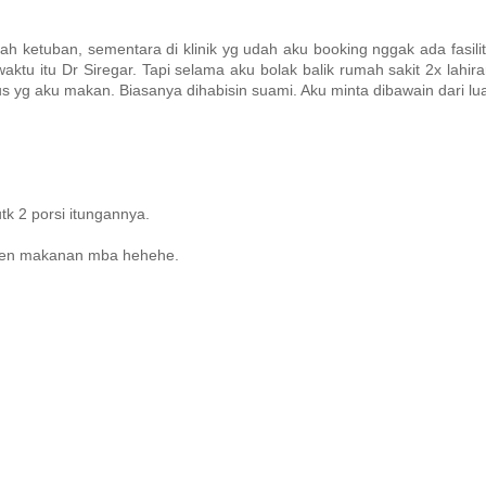
ah ketuban, sementara di klinik yg udah aku booking nggak ada fasilit
ktu itu Dr Siregar. Tapi selama aku bolak balik rumah sakit 2x lahir
 yg aku makan. Biasanya dihabisin suami. Aku minta dibawain dari lua
k 2 porsi itungannya.
esen makanan mba hehehe.