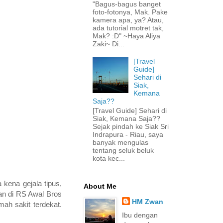
"Bagus-bagus banget
foto-fotonya, Mak. Pake
kamera apa, ya? Atau,
ada tutorial motret tak,
Mak? :D" ~Haya Aliya
Zaki~ Di...
[Travel
Guide]
Sehari di
Siak,
Kemana
Saja??
[Travel Guide] Sehari di
Siak, Kemana Saja??
Sejak pindah ke Siak Sri
Indrapura - Riau, saya
banyak mengulas
tentang seluk beluk
kota kec...
kena gejala tipus,
About Me
ran di RS Awal Bros
HM Zwan
ah sakit terdekat.
Ibu dengan