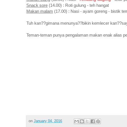
Snack sore
(14.00) : Roti gulung - teh hangat
Makan malam
(17.00) : Nasi - ayam goreng - bistik t
Tuh kan??gimana menunya??bikin kemlecer kan??saya
Teman-teman punya pengalaman makan enak alias perb
on
January 04, 2016