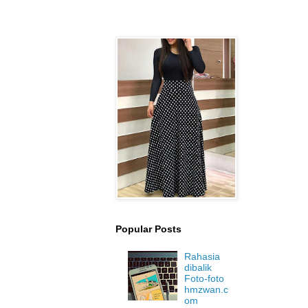
Popular Posts
Rahasia
dibalik
Foto-foto
hmzwan.c
om