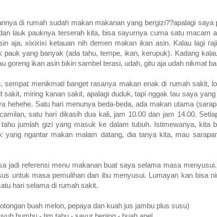
kannya di rumah sudah makan makanan yang bergizi??apalagi saya
n lauk pauknya terserah kita, bisa sayurnya cuma satu macam ata
 aja, xixixixi ketauan nih demen makan ikan asin. Kalau lagi raji
auk pauk yang banyak (ada tahu, tempe, ikan, kerupuk). Kadang kala
tau goreng ikan asin bikin sambel terasi, udah, gitu aja udah nikmat b
, sempat menikmati banget rasanya makan enak di rumah sakit, lo
it sakit, miring kanan sakit, apalagi duduk, tapi nggak tau saya ya
ya hehehe. Satu hari menunya beda-beda, ada makan utama (sarap
milan, satu hari dikasih dua kali, jam 10.00 dan jam 14.00. Setia
 tahu jumlah gizi yang masuk ke dalam tubuh. Istimewanya, kita 
k yang ngantar makan malam datang, dia tanya kita, mau sarapa
sa jadi referensi menu makanan buat saya selama masa menyusui.
sus untuk masa pemulihan dan ibu menyusui. Lumayan kan bisa n
tu hari selama di rumah sakit.
 potongan buah melon, pepaya dan kuah jus jambu plus susu)
puyuh bumbu - tim tahu - sayur bening - buah apel