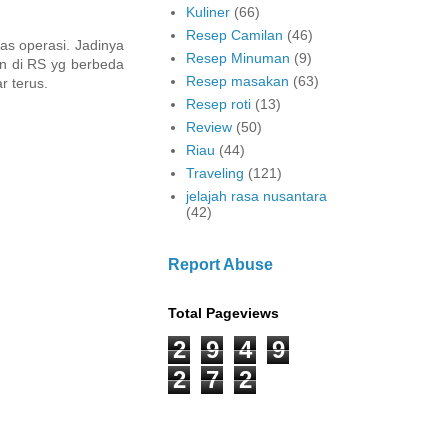
Kuliner
(66)
Resep Camilan
(46)
as operasi. Jadinya
Resep Minuman
(9)
an di RS yg berbeda
Resep masakan
(63)
r terus.
Resep roti
(13)
Review
(50)
Riau
(44)
Traveling
(121)
jelajah rasa nusantara
(42)
Report Abuse
Total Pageviews
2
9
4
9
2
7
2