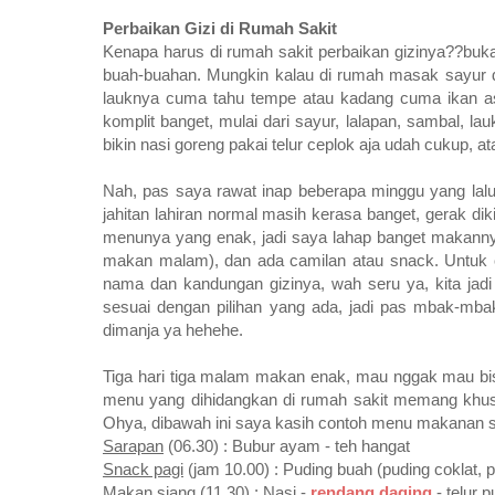
Perbaikan Gizi di Rumah Sakit
Kenapa harus di rumah sakit perbaikan gizinya??bu
buah-buahan. Mungkin kalau di rumah masak sayur da
lauknya cuma tahu tempe atau kadang cuma ikan asin
komplit banget, mulai dari sayur, lalapan, sambal, l
bikin nasi goreng pakai telur ceplok aja udah cukup, a
Nah, pas saya rawat inap beberapa minggu yang lalu
jahitan lahiran normal masih kerasa banget, gerak dik
menunya yang enak, jadi saya lahap banget makann
makan malam), dan ada camilan atau snack. Untuk ca
nama dan kandungan gizinya, wah seru ya, kita jadi
sesuai dengan pilihan yang ada, jadi pas mbak-mba
dimanja ya hehehe.
Tiga hari tiga malam makan enak, mau nggak mau bi
menu yang dihidangkan di rumah sakit memang khu
Ohya, dibawah ini saya kasih contoh menu makanan sa
Sarapan
(06.30) : Bubur ayam - teh hangat
Snack pagi
(jam 10.00) : Puding buah (puding coklat,
Makan siang
(11.30) : Nasi -
rendang daging
- telur 