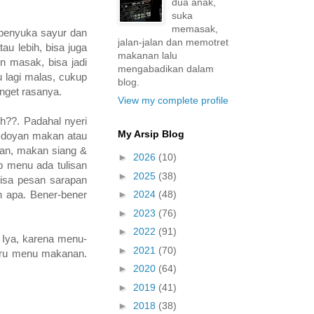
dua anak,
suka
memasak,
 penyuka sayur dan
jalan-jalan dan memotret
u lebih, bisa juga
makanan lalu
n masak, bisa jadi
mengabadikan dalam
u lagi malas, cukup
blog.
anget rasanya.
View my complete profile
h??. Padahal nyeri
My Arsip Blog
ng doyan makan atau
an, makan siang &
►
2026
(10)
p menu ada tulisan
►
2025
(38)
bisa pesan sarapan
►
2024
(48)
n apa. Bener-bener
►
2023
(76)
►
2022
(91)
 Iya, karena menu-
►
2021
(70)
iru menu makanan.
►
2020
(64)
►
2019
(41)
►
2018
(38)