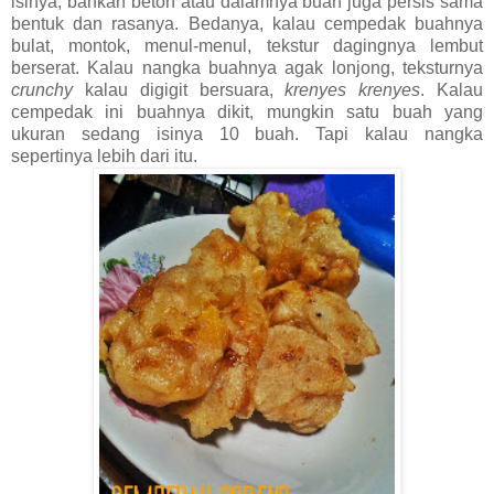
isinya, bahkan beton atau dalamnya buah juga persis sama
bentuk dan rasanya. Bedanya, kalau cempedak buahnya
bulat, montok, menul-menul, tekstur dagingnya lembut
berserat. Kalau nangka buahnya agak lonjong, teksturnya
crunchy
kalau digigit bersuara,
krenyes krenyes
. Kalau
cempedak ini buahnya dikit, mungkin satu buah yang
ukuran sedang isinya 10 buah. Tapi kalau nangka
sepertinya lebih dari itu.