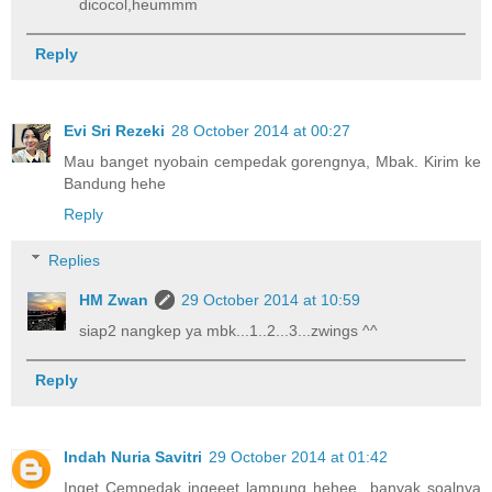
dicocol,heummm
Reply
Evi Sri Rezeki
28 October 2014 at 00:27
Mau banget nyobain cempedak gorengnya, Mbak. Kirim ke
Bandung hehe
Reply
Replies
HM Zwan
29 October 2014 at 10:59
siap2 nangkep ya mbk...1..2...3...zwings ^^
Reply
Indah Nuria Savitri
29 October 2014 at 01:42
Inget Cempedak ingeeet lampung hehee...banyak soalnya