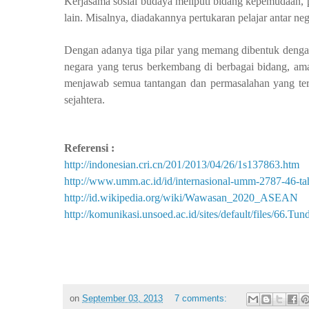
Kerjasama sosial budaya meliputi bidang kepemudaan, p
lain. Misalnya, diadakannya pertukaran pelajar antar 
Dengan adanya tiga pilar yang memang dibentuk deng
negara yang terus berkembang di berbagai bidang, am
menjawab semua tantangan dan permasalahan yang t
sejahtera.
Referensi :
http://indonesian.cri.cn/201/2013/04/26/1s137863.htm
http://www.umm.ac.id/id/internasional-umm-2787-46-tah
http://id.wikipedia.org/wiki/Wawasan_2020_ASEAN
http://komunikasi.unsoed.ac.id/sites/default/files/66.Tu
on
September 03, 2013
7 comments: