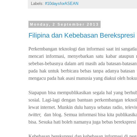
Labels:
#10daysforASEAN
Monday, 2 September 2013
Filipina dan Kebebasan Berekspresi
Perkembangan teknologi dan informasi saat ini sangatl
mencari informasi, menyebarkan satu kabar ataupun r
sebebas-bebasnya dalam arti masih ada batasan-batasa
pada hak untuk berbicara bebas tanpa adanya batasan 
mengacu pada hak asasi manusia yang diakui oleh hoku
Siapapun bisa mempublikasikan segala hal yang berhubu
sosial. Lagi-lagi dengan bantuan perkembangan tekno
lewat internet. Munkin dulu hanya sebatas radio, televi
twitter,
dan blog. Semua informasi bisa kita publikasik
bisa. Sesuka hati boleh namanya juga bebas berekspresi
Kebebasan berekspresi dan kebebasan informasi di neg