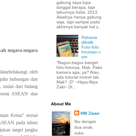
gabung saya lupa
tanggal berapa, tapi
tahunnya hafal, 2013.
Awalnya hanya gabung
saja, tapi sampai pada
akhirnya banyak hal y...
Rahasia
dibalik
Foto-foto
ah negara-negara
hmzwan.c
om
"Bagus-bagus banget
foto-fotonya, Mak. Pake
atarbelakangi oleh
kamera apa, ya? Atau,
ada tutorial motret tak,
jalin hubungan dan
Mak? :D" ~Haya Aliya
 mulai dari bidang
Zaki~ Di...
Ekonomi ASEAN dan
About Me
HM Zwan
taan Ketua" seusai
Ibu dengan
 ASEAN pada tahun
dua anak,
ukan target jangka
suka