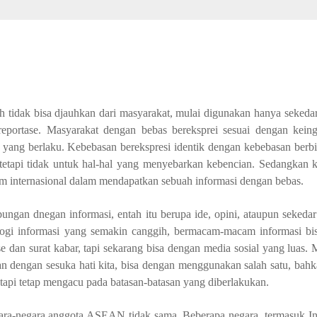
ah tidak bisa djauhkan dari masyarakat, mulai digunakan hanya sekeda
eportase. Masyarakat dengan bebas bereksprei sesuai dengan keingi
n yang berlaku. Kebebasan berekspresi identik dengan kebebasan ber
tetapi tidak untuk hal-hal yang menyebarkan kebencian. Sedangkan 
m internasional dalam mendapatkan sebuah informasi dengan bebas.
ngan dnegan informasi, entah itu berupa ide, opini, ataupun sekedar
logi informasi yang semakin canggih, bermacam-macam informasi bis
se dan surat kabar, tapi sekarang bisa dengan media sosial yang luas. 
an dengan sesuka hati kita, bisa dengan menggunakan salah satu, bahka
 tapi tetap mengacu pada batasan-batasan yang diberlakukan.
ara-negara anggota ASEAN tidak sama. Beberapa negara, termasuk In