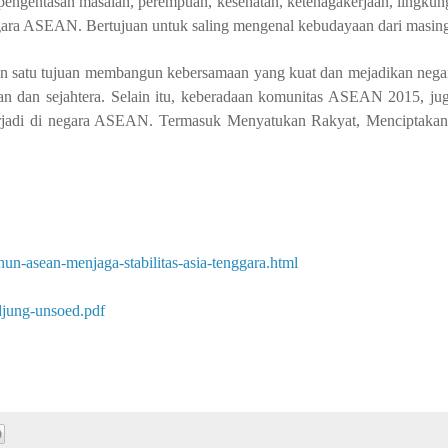
engentasan masalah, perempuan, kesehatan, ketenagakerjaan, lingkung
negara ASEAN. Bertujuan untuk saling mengenal kebudayaan dari masin
an satu tujuan membangun kebersamaan yang kuat dan mejadikan ne
an dan sejahtera. Selain itu, keberadaan komunitas ASEAN 2015, ju
erjadi di negara ASEAN. Termasuk Menyatukan Rakyat, Menciptaka
un-asean-menjaga-stabilitas-asia-tenggara.html
ndjung-unsoed.pdf