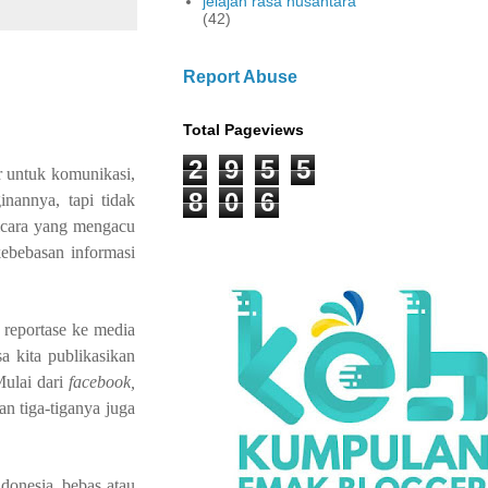
jelajah rasa nusantara
(42)
Report Abuse
Total Pageviews
2
9
5
5
r untuk komunikasi,
8
0
6
nannya, tapi tidak
bicara yang mengacu
kebebasan informasi
 reportase ke media
a kita publikasikan
Mulai dari
facebook,
n tiga-tiganya juga
donesia, bebas atau