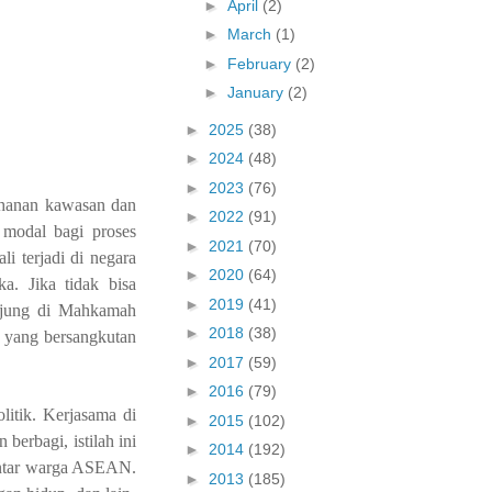
►
April
(2)
►
March
(1)
►
February
(2)
►
January
(2)
►
2025
(38)
►
2024
(48)
►
2023
(76)
hanan kawasan dan
►
2022
(91)
 modal bagi proses
►
2021
(70)
i terjadi di negara
►
2020
(64)
a. Jika tidak bisa
►
2019
(41)
rujung di Mahkamah
►
2018
(38)
a yang bersangkutan
►
2017
(59)
►
2016
(79)
itik. Kerjasama di
►
2015
(102)
berbagi, istilah ini
►
2014
(192)
antar warga ASEAN.
►
2013
(185)