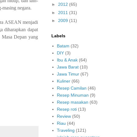
an hidup, dan lain-
►
2012
(65)
g-masing negara.
►
2011
(31)
►
2009
(11)
gara ASEAN menjadi
ga diharapkan dapat
Labels
n Masa Depan yang
Batam
(32)
DIY
(3)
Ibu & Anak
(64)
Jawa Barat
(10)
Jawa Timur
(67)
Kuliner
(66)
Resep Camilan
(46)
Resep Minuman
(9)
Resep masakan
(63)
Resep roti
(13)
Review
(50)
Riau
(44)
Traveling
(121)