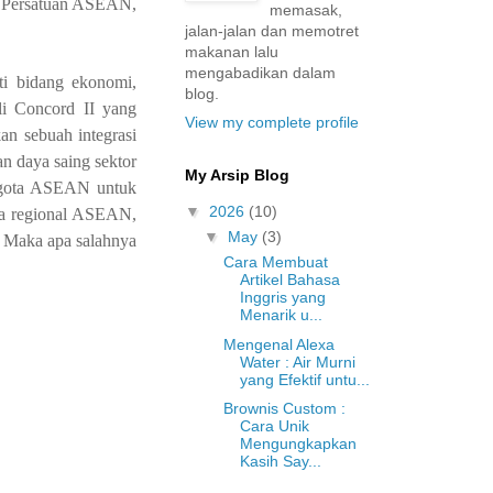
n Persatuan ASEAN,
memasak,
jalan-jalan dan memotret
makanan lalu
mengabadikan dalam
ti bidang ekonomi,
blog.
i Concord II yang
View my complete profile
an sebuah integrasi
n daya saing sektor
My Arsip Blog
nggota ASEAN untuk
▼
2026
(10)
ra regional ASEAN,
▼
May
(3)
 Maka apa salahnya
Cara Membuat
Artikel Bahasa
Inggris yang
Menarik u...
Mengenal Alexa
Water : Air Murni
yang Efektif untu...
Brownis Custom :
Cara Unik
Mengungkapkan
Kasih Say...