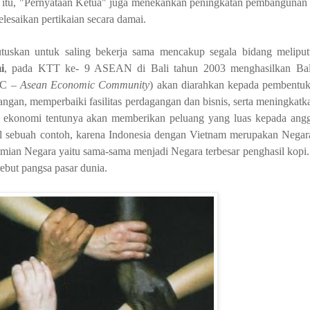
n itu, "Pernyataan Ketua" juga menekankan peningkatan pembanguna
saikan pertikaian secara damai.
tuskan untuk saling bekerja sama mencakup segala bidang meliput
i
, pada KTT ke- 9 ASEAN di Bali tahun 2003 menghasilkan Bal
EC –
Asean Economic Community
) akan diarahkan kepada pembentuk
gan, memperbaiki fasilitas perdagangan dan bisnis, serta meningkatka
g ekonomi tentunya akan memberikan peluang yang luas kepada a
l sebuah contoh, k
arena Indonesia dengan Vietnam merupakan Nega
n Negara yaitu sama-sama menjadi Negara terbesar penghasil kopi.
ebut pangsa pasar dunia.