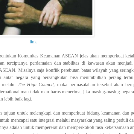
link
bentukan Komunitas Keamanan ASEAN jelas akan memperkuat keta
n terciptanya perdamaian dan stabilitas di kawasan akan menjadi
EAN. Misalnya saja konflik perebutan batas wilayah yang seringkal
i antar negara yang bersangkutan bisa menimbulkan perang terbuk
 melalui
The High Council
, maka permasalahan tersebut akan be
nternational mau tidak mau harus menerima, jika masing-masing negar
 lebih baik lagi.
an tujuan untuk melengkapi dan memperkuat bidang keamanan dan pol
tuk mencapai satu integrasi melalui masyarakat yang saling peduli dan 
nnya adalah untuk mempererat dan memperkokoh rasa kebersamaan 