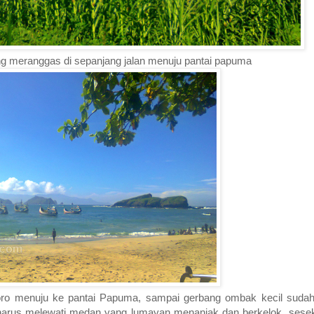
ang meranggas di sepanjang jalan menuju pantai papuma
boro menuju ke pantai Papuma, sampai gerbang ombak kecil suda
 harus melewati medan yang lumayan menanjak dan berkelok, seseka