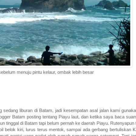
sebelum menuju pintu kelaur, ombak lebih besar
sedang liburan di Batam, jadi kesempatan asal jalan kami gunak
gger Batam posting tentang Piayu laut, dan ketika saya baca suami
un tinggal di Batam tapi belum pernah ke daerah Piayu. Rutenyapun tid
bil belok kiri, lurus terus mentok, sampai ada gerbang bertuliska
ikmati pantai yang padat oleh rumah-rumah warga setempat. Tapi ja