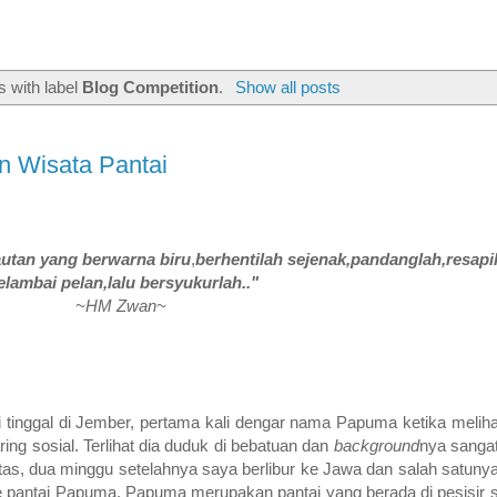
 with label
Blog Competition
.
Show all posts
n Wisata Pantai
lautan yang berwarna biru
,
berhentilah sejenak,pandanglah,resapi
lambai pelan,lalu bersyukurlah.."
~HM Zwan~
i tinggal di Jember, pertama kali dengar nama Papuma ketika melih
aring sosial. Terlihat dia duduk di bebatuan dan
background
nya sangat
ntas, dua minggu setelahnya saya berlibur ke Jawa dan salah satun
ke pantai Papuma. Papuma merupakan pantai yang berada di pesisir 