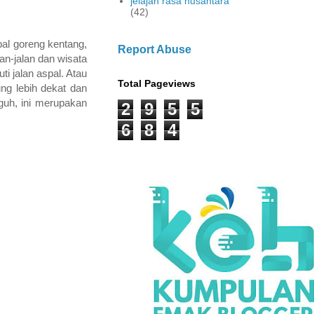
jelajah rasa nusantara
(42)
bal goreng kentang,
Report Abuse
lan-jalan dan wisata
i jalan aspal. Atau
Total Pageviews
ng lebih dekat dan
guh, ini merupakan
2
9
5
5
6
8
4