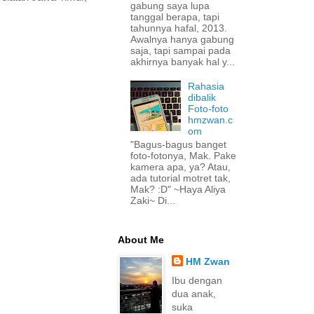
gabung saya lupa
tanggal berapa, tapi
tahunnya hafal, 2013.
Awalnya hanya gabung
saja, tapi sampai pada
akhirnya banyak hal y...
Rahasia
dibalik
Foto-foto
hmzwan.c
om
"Bagus-bagus banget
foto-fotonya, Mak. Pake
kamera apa, ya? Atau,
ada tutorial motret tak,
Mak? :D" ~Haya Aliya
Zaki~ Di...
About Me
HM Zwan
Ibu dengan
dua anak,
suka