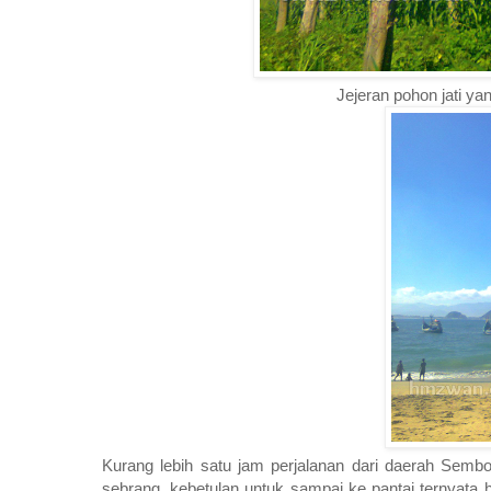
Jejeran pohon jati y
Kurang lebih satu jam perjalanan dari daerah Sem
sebrang, kebetulan untuk sampai ke pantai ternyata