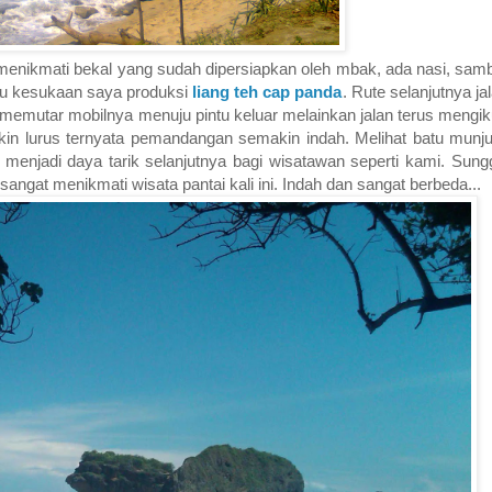
n menikmati bekal yang sudah dipersiapkan oleh mbak, ada nasi, sam
u kesukaan saya produksi
liang teh cap panda
. Rute selanjutnya ja
memutar mobilnya menuju pintu keluar melainkan jalan terus mengikut
akin lurus ternyata pemandangan semakin indah. Melihat batu munju
 menjadi daya tarik selanjutnya bagi wisatawan seperti kami. Sung
angat menikmati wisata pantai kali ini. Indah dan sangat berbeda...