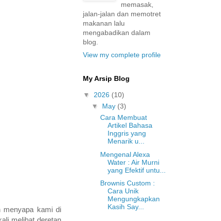
memasak,
jalan-jalan dan memotret
makanan lalu
mengabadikan dalam
blog.
View my complete profile
My Arsip Blog
▼
2026
(10)
▼
May
(3)
Cara Membuat
Artikel Bahasa
Inggris yang
Menarik u...
Mengenal Alexa
Water : Air Murni
yang Efektif untu...
Brownis Custom :
Cara Unik
Mengungkapkan
Kasih Say...
h menyapa kami di
li melihat deretan