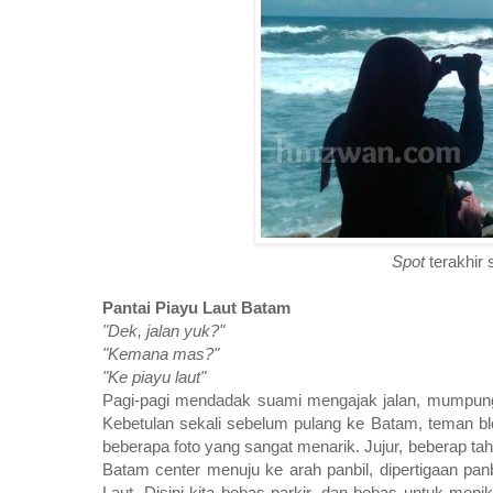
Spot
terakhir 
Pantai Piayu Laut Batam
"Dek, jalan yuk?"
"Kemana mas?"
"Ke piayu laut"
Pagi-pagi mendadak suami mengajak jalan, mumpung 
Kebetulan sekali sebelum pulang ke Batam, teman blo
beberapa foto yang sangat menarik. Jujur, beberap tah
Batam center menuju ke arah panbil, dipertigaan pan
Laut. Disini kita bebas parkir, dan bebas untuk men