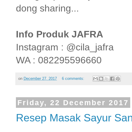
dong sharing...
Info Produk JAFRA
Instagram : @cila_jafra
WA : 082295596660
on
December 27, 2017
6 comments:
Friday, 22 December 2017
Resep Masak Sayur San