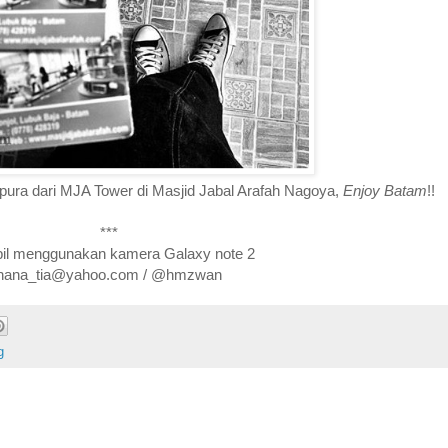
apura dari MJA Tower di Masjid Jabal Arafah Nagoya,
Enjoy Batam
!!
***
il menggunakan kamera Galaxy note 2
hana_tia@yahoo.com / @hmzwan
g