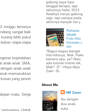
gabung saya lupa
tanggal berapa, tapi
tahunnya hafal, 2013.
Awalnya hanya gabung
saja, tapi sampai pada
akhirnya banyak hal y...
r 3 minggu lamanya
Rahasia
ndiang sangat baik
dibalik
 kurang lebih pukul
Foto-foto
bukan siapa-siapa
hmzwan.c
om
"Bagus-bagus banget
foto-fotonya, Mak. Pake
engenai kepindahan
kamera apa, ya? Atau,
ada tutorial motret tak,
uat anak-anak SMA,
Mak? :D" ~Haya Aliya
n dengan anak-anak
Zaki~ Di...
 masuk-memasukkan
s-kosan yang penuh
About Me
HM Zwan
idepan mata. Senja
Ibu dengan
dua anak,
suka
uk semuanya. Untuk