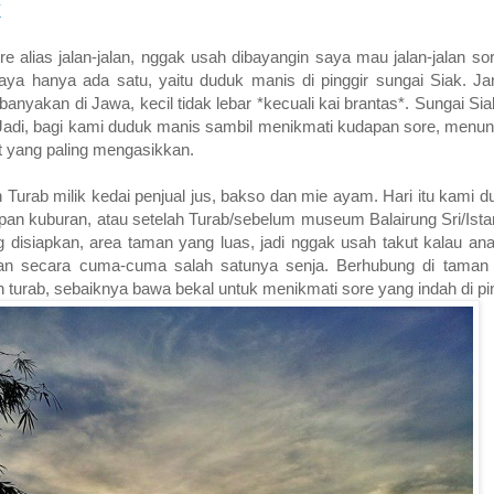
k
e alias jalan-jalan, nggak usah dibayangin saya mau jalan-jalan so
aya hanya ada satu, yaitu duduk manis di pinggir sungai Siak. J
banyakan di Jawa, kecil tidak lebar *kecuali kai brantas*. Sungai Sia
. Jadi, bagi kami duduk manis sambil menikmati kudapan sore, menu
t yang paling mengasikkan.
h Turab milik kedai penjual jus, bakso dan mie ayam. Hari itu kami 
depan kuburan, atau setelah Turab/sebelum museum Balairung Sri/Is
isiapkan, area taman yang luas, jadi nggak usah takut kalau ana
kan secara cuma-cuma salah satunya senja. Berhubung di taman 
h turab, sebaiknya bawa bekal untuk menikmati sore yang indah di pin