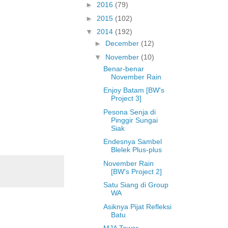
►
2016
(79)
►
2015
(102)
▼
2014
(192)
►
December
(12)
▼
November
(10)
Benar-benar
November Rain
Enjoy Batam [BW's
Project 3]
Pesona Senja di
Pinggir Sungai
Siak
Endesnya Sambel
Blelek Plus-plus
November Rain
[BW's Project 2]
Satu Siang di Group
WA
Asiknya Pijat Refleksi
Batu