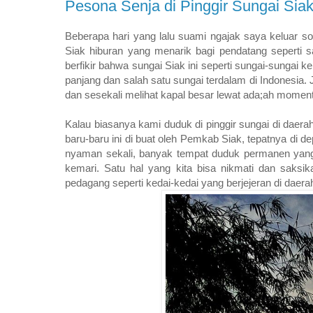
Pesona Senja di Pinggir Sungai Sia
Beberapa hari yang lalu suami ngajak saya keluar sor
Siak hiburan yang menarik bagi pendatang seperti s
berfikir bahwa sungai Siak ini seperti sungai-sungai ke
panjang dan salah satu sungai terdalam di Indonesia
dan sesekali melihat kapal besar lewat ada;ah momen
Kalau biasanya kami duduk di pinggir sungai di daera
baru-baru ini di buat oleh Pemkab Siak, tepatnya di 
nyaman sekali, banyak tempat duduk permanen yang d
kemari. Satu hal yang kita bisa nikmati dan saksi
pedagang seperti kedai-kedai yang berjejeran di daera