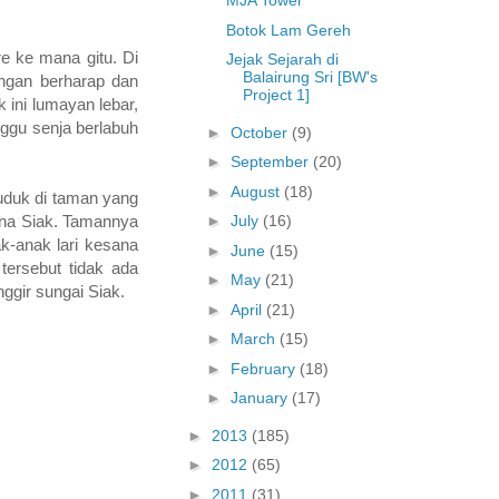
MJA Tower
Botok Lam Gereh
re ke mana gitu. Di
Jejak Sejarah di
Balairung Sri [BW's
angan berharap dan
Project 1]
k ini lumayan lebar,
nggu senja berlabuh
►
October
(9)
►
September
(20)
►
August
(18)
duduk di taman yang
tana Siak. Tamannya
►
July
(16)
k-anak lari kesana
►
June
(15)
tersebut tidak ada
►
May
(21)
ggir sungai Siak.
►
April
(21)
►
March
(15)
►
February
(18)
►
January
(17)
►
2013
(185)
►
2012
(65)
►
2011
(31)