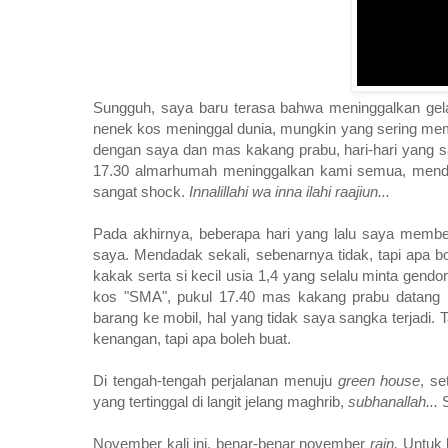
Sungguh, saya baru terasa bahwa meninggalkan gela
nenek kos meninggal dunia, mungkin yang sering mem
dengan saya dan mas kakang prabu, hari-hari yang say
17.30 almarhumah meninggalkan kami semua, menda
sangat shock.
Innalillahi wa inna ilahi raajiun...
Pada akhirnya, beberapa hari yang lalu saya membe
saya. Mendadak sekali, sebenarnya tidak, tapi apa
kakak serta si kecil usia 1,4 yang selalu minta gen
kos "SMA", pukul 17.40 mas kakang prabu datang 
barang ke mobil, hal yang tidak saya sangka terjad
kenangan, tapi apa boleh buat.
Di tengah-tengah perjalanan menuju
green house
, s
yang tertinggal di langit jelang maghrib,
subhanallah...
November kali ini, benar-benar november
rain.
Untuk 