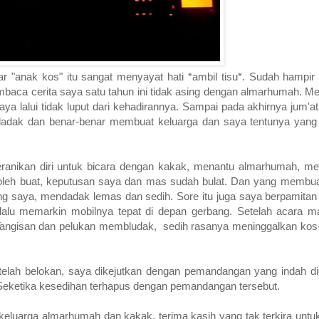
r "anak kos" itu sangat menyayat hati *ambil tisu*. Sudah hampi
baca cerita saya satu tahun ini tidak asing dengan almarhumah. Me
a lalui tidak luput dari kehadirannya. Sampai pada akhirnya jum'at
dak dan benar-benar membuat keluarga dan saya tentunya yang 
ranikan diri untuk bicara dengan kakak, menantu almarhumah, m
 boleh buat, keputusan saya dan mas sudah bulat. Dan yang memb
dong saya, mendadak lemas dan sedih. Sore itu juga saya berpamita
lalu memarkin mobilnya tepat di depan gerbang. Setelah acara
i. Tangisan dan pelukan membludak, sedih rasanya meninggalkan ko
etelah belokan, saya dikejutkan dengan pemandangan yang indah d
Seketika kesedihan terhapus dengan pemandangan tersebut.
keluarga almarhumah dan kakak, terima kasih yang tak terkira unt