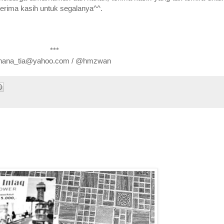
erima kasih untuk segalanya^^.
***
hana_tia@yahoo.com / @hmzwan