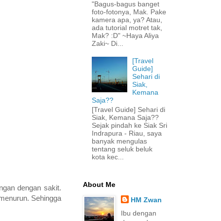
"Bagus-bagus banget
foto-fotonya, Mak. Pake
kamera apa, ya? Atau,
ada tutorial motret tak,
Mak? :D" ~Haya Aliya
Zaki~ Di...
[Travel
Guide]
Sehari di
Siak,
Kemana
Saja??
[Travel Guide] Sehari di
Siak, Kemana Saja??
Sejak pindah ke Siak Sri
Indrapura - Riau, saya
banyak mengulas
tentang seluk beluk
kota kec...
About Me
ngan dengan sakit.
 menurun. Sehingga
HM Zwan
Ibu dengan