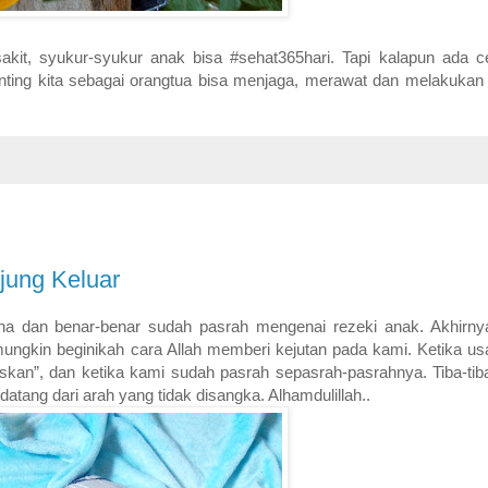
sakit, syukur-syukur anak bisa #sehat365hari. Tapi kalapun ada c
penting kita sebagai orangtua bisa menjaga, merawat dan melakukan
jung Keluar
ana dan benar-benar sudah pasrah mengenai rezeki anak. Akhirn
ungkin beginikah cara Allah memberi kejutan pada kami. Ketika u
kan”, dan ketika kami sudah pasrah sepasrah-pasrahnya. Tiba-tiba 
datang dari arah yang tidak disangka. Alhamdulillah..