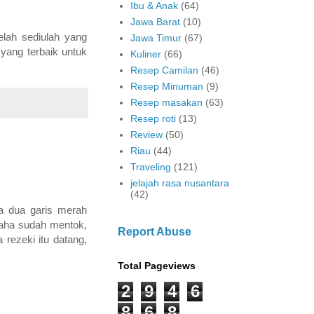
Ibu & Anak
(64)
Jawa Barat
(10)
elah sediulah yang
Jawa Timur
(67)
 yang terbaik untuk
Kuliner
(66)
Resep Camilan
(46)
Resep Minuman
(9)
Resep masakan
(63)
Resep roti
(13)
Review
(50)
Riau
(44)
Traveling
(121)
jelajah rasa nusantara
(42)
ya dua garis merah
saha sudah mentok,
Report Abuse
rezeki itu datang,
Total Pageviews
2
9
4
6
8
6
8