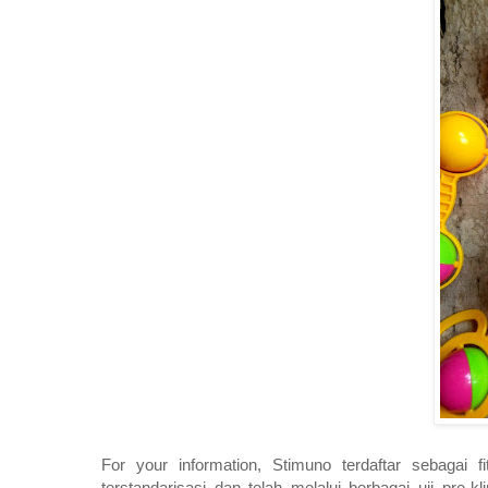
For your information, Stimuno terdaftar sebagai f
terstandarisasi dan telah melalui berbagai uji pre-