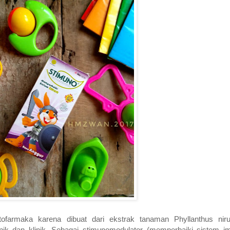
itofarmaka karena dibuat dari ekstrak tanaman Phyllanthus nir
klinik dan klinik. Sebagai stimunomodulator (memperbaiki sistem i