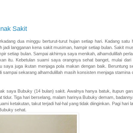
Anak Sakit
terkadang dua minggu berturut-turut hujan setiap hari. Kadang satu ha
 jadi langganan kena sakit musiman, hampir setiap bulan. Sakit musi
ir setiap bulan. Sampai akhirnya saya menikah, alhamdulillah perl
an itu. Kebetulan suami saya orangnya sehat banget, mulai dari 
au saya juga ikutan menjaga pola makan dengan baik. Beruntung se
di sampai sekarang alhamdulillah masih konsisten menjaga stamina 
ak saya Bubuky (14 bulan) sakit. Awalnya hanya batuk, itupun gara
at tidur. Tiga hari berselang, malam harinya Bubuky demam, badanny
i ketakutan, takut terjadi hal-hal yang tidak diinginkan. Pagi hari
 Bubuky sehat.