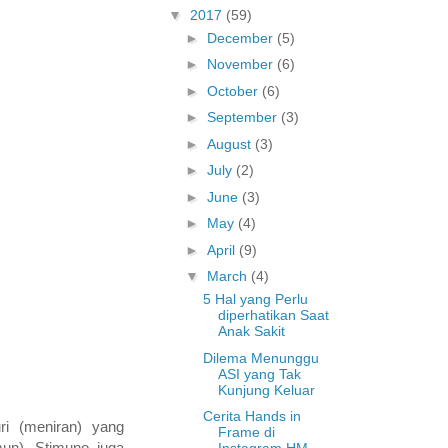
▼
2017
(59)
►
December
(5)
►
November
(6)
►
October
(6)
►
September
(3)
►
August
(3)
►
July
(2)
►
June
(3)
►
May
(4)
►
April
(9)
▼
March
(4)
5 Hal yang Perlu
diperhatikan Saat
Anak Sakit
Dilema Menunggu
ASI yang Tak
Kunjung Keluar
Cerita Hands in
uri (meniran) yang
Frame di
mun), Stimuno juga