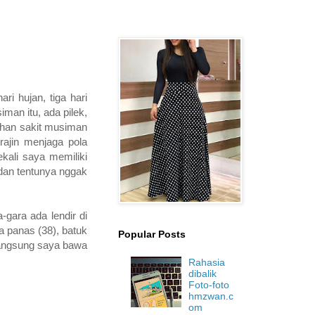
ri hujan, tiga hari
man itu, ada pilek,
ahan sakit musiman
rajin menjaga pola
kali saya memiliki
dan tentunya nggak
-gara ada lendir di
a panas (38), batuk
Popular Posts
 langsung saya bawa
Rahasia
dibalik
Foto-foto
hmzwan.c
om