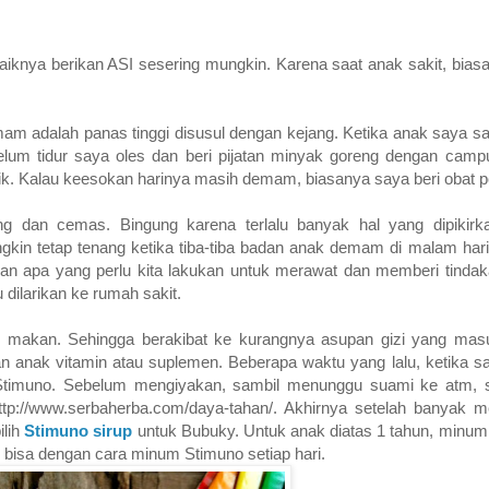
aiknya berikan ASI sesering mungkin. Karena saat anak sakit, bia
mam adalah panas tinggi disusul dengan kejang. Ketika anak saya saki
elum tidur saya oles dan beri pijatan minyak goreng dengan camp
aik. Kalau keesokan harinya masih demam, biasanya saya beri obat 
ung dan cemas. Bingung karena terlalu banyak hal yang dipikirk
ungkin tetap tenang ketika tiba-tiba badan anak demam di malam ha
kukan apa yang perlu kita lakukan untuk merawat dan memberi tinda
 dilarikan ke rumah sakit.
u makan. Sehingga berakibat ke kurangnya asupan gizi yang mas
an anak vitamin atau suplemen. Beberapa waktu yang lalu, ketika s
Stimuno. Sebelum mengiyakan, sambil menunggu suami ke atm, 
tp://www.serbaherba.com/daya-tahan/. Akhirnya setelah banyak m
ilih
Stimuno sirup
untuk Bubuky. Untuk anak diatas 1 tahun, minum
, bisa dengan cara minum Stimuno setiap hari.