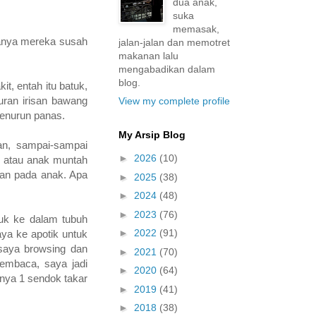
dua anak,
suka
memasak,
sanya mereka susah
jalan-jalan dan memotret
makanan lalu
mengabadikan dalam
blog.
t, entah itu batuk,
uran irisan bawang
View my complete profile
penurun panas.
My Arsip Blog
an, sampai-sampai
►
2026
(10)
ri atau anak muntah
kan pada anak. Apa
►
2025
(38)
►
2024
(48)
►
2023
(76)
uk ke dalam tubuh
►
2022
(91)
aya ke apotik untuk
saya browsing dan
►
2021
(70)
embaca, saya jadi
►
2020
(64)
nya 1 sendok takar
►
2019
(41)
►
2018
(38)