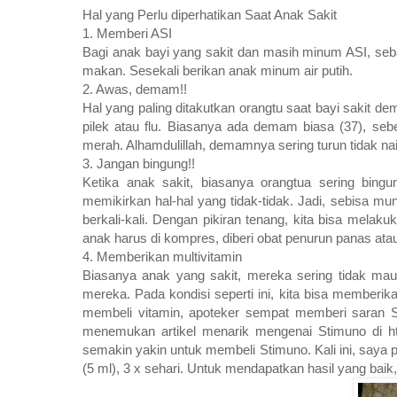
Hal yang Perlu diperhatikan Saat Anak Sakit
1. Memberi ASI
Bagi anak bayi yang sakit dan masih minum ASI, seb
makan. Sesekali berikan anak minum air putih.
2. Awas, demam!!
Hal yang paling ditakutkan orangtu saat bayi sakit de
pilek atau flu. Biasanya ada demam biasa (37), seb
merah. Alhamdulillah, demamnya sering turun tidak n
3. Jangan bingung!!
Ketika anak sakit, biasanya orangtua sering bing
memikirkan hal-hal yang tidak-tidak. Jadi, sebisa m
berkali-kali. Dengan pikiran tenang, kita bisa mela
anak harus di kompres, diberi obat penurun panas atau
4. Memberikan multivitamin
Biasanya anak yang sakit, mereka sering tidak ma
mereka. Pada kondisi seperti ini, kita bisa memberik
membeli vitamin, apoteker sempat memberi saran 
menemukan artikel menarik mengenai Stimuno di ht
semakin yakin untuk membeli Stimuno. Kali ini, saya p
(5 ml), 3 x sehari. Untuk mendapatkan hasil yang baik