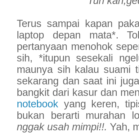
Tuh kan,ged
Terus sampai kapan pakai 
laptop depan mata*. To
pertanyaan menohok sepert
sih, *itupun sesekali nge
maunya sih kalau suami ti
sekarang dan saat ini jug
bangkit dari kasur dan men
notebook
yang keren, tip
bukan berarti murahan loh
nggak usah mimpi!!.
Yah, m