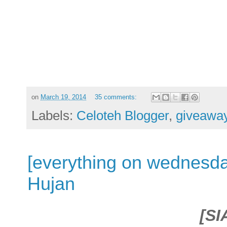
on
March 19, 2014
35 comments:
Labels:
Celoteh Blogger
,
giveawa
[everything on wednesd
Hujan
[SI