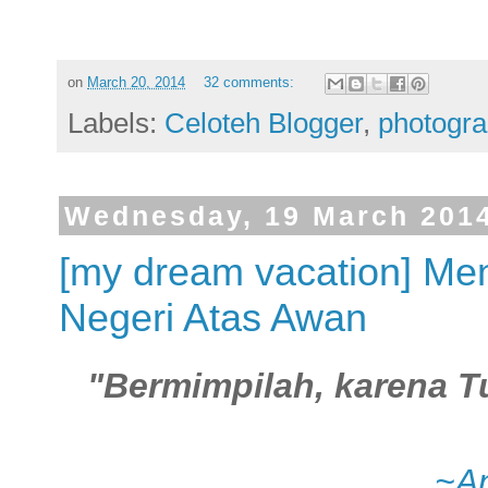
on
March 20, 2014
32 comments:
Labels:
Celoteh Blogger
,
photogr
Wednesday, 19 March 201
[my dream vacation] Me
Negeri Atas Awan
"Bermimpilah, karena 
~An