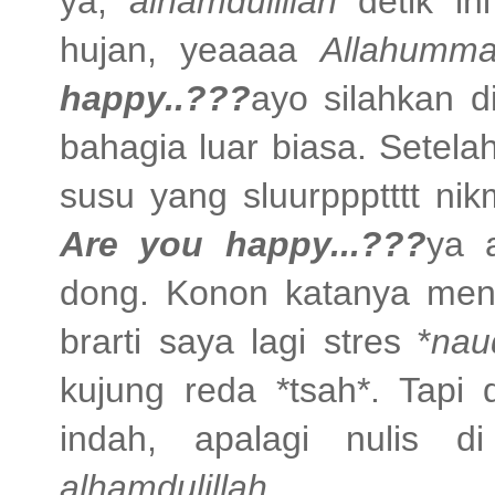
ya,
alhamdulillah
detik in
hujan, yeaaaa
Allahumma
happy..???
ayo silahkan d
bahagia luar biasa. Setel
susu yang sluurppptttt ni
Are you happy...???
ya 
dong. Konon katanya menul
brarti saya lagi stres *
nau
kujung reda *tsah*. Tapi
indah, apalagi nulis d
alhamdulillah
....