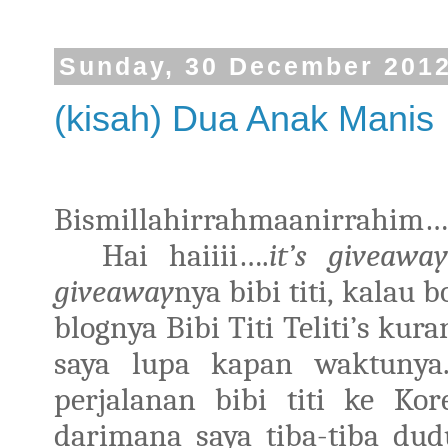
Sunday, 30 December 201
(kisah) Dua Anak Manis
Bismillahirrahmaanirrahim…
Hai haiiii….
it’s giveaway
giveaway
nya bibi titi, kalau
blognya Bibi Titi Teliti’s kur
saya lupa kapan waktunya.
perjalanan bibi titi ke Ko
darimana saya tiba-tiba d