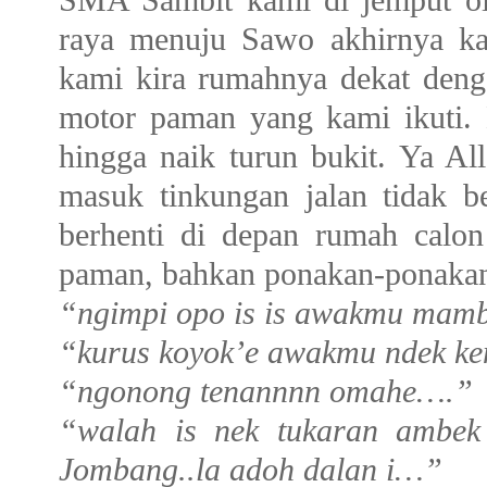
raya menuju Sawo akhirnya ka
kami kira rumahnya dekat denga
motor paman yang kami ikuti.
hingga naik turun bukit. Ya A
masuk tinkungan jalan tidak 
berhenti di depan rumah calo
paman, bahkan ponakan-ponakan 
“ngimpi opo is is awakmu ma
“kurus koyok’e awakmu ndek ke
“ngonong tenannnn omahe….”
“walah is nek tukaran ambek
Jombang..la adoh dalan i…”