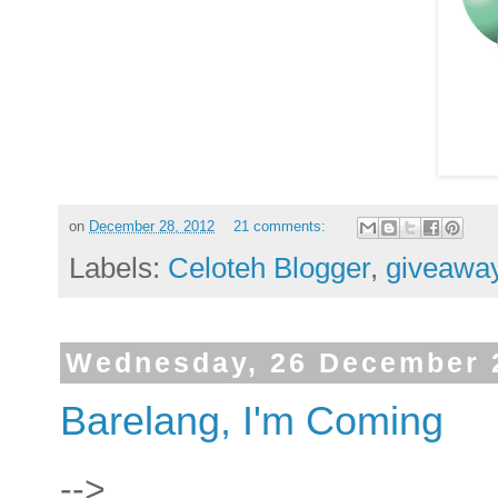
on
December 28, 2012
21 comments:
Labels:
Celoteh Blogger
,
giveawa
Wednesday, 26 December 
Barelang, I'm Coming
-->