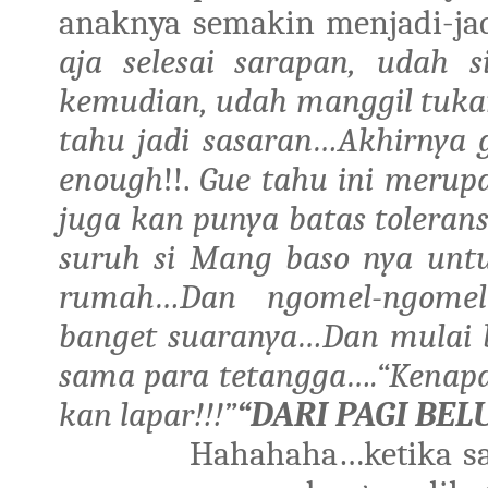
anaknya semakin menjadi-jadi
aja selesai sarapan, udah
kemudian, udah manggil tuka
tahu jadi sasaran…Akhirnya g
enough
!!.
Gue tahu ini merupa
juga kan punya batas tolerans
suruh si Mang baso nya untu
rumah…Dan ngomel-ngome
banget suaranya…Dan mulai be
sama para tetangga….“Kenapa 
kan lapar!!!”
“DARI PAGI BEL
Hahahaha…ketika say