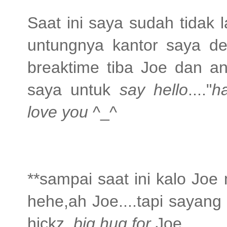
Saat ini saya sudah tidak l
untungnya kantor saya de
breaktime tiba Joe dan an
saya untuk
say hello
...."
h
love you
^_^
**sampai saat ini kalo Joe
hehe,ah Joe....tapi sayan
hickz,
big hug for
Joe...