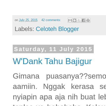
on
July 25, 2015
42 comments:
Labels:
Celoteh Blogger
Saturday, 11 July 2015
W'Dank Tahu Bajigur
Gimana puasanya??semo
aamiin. Nggak kerasa s
nyiapin apa aja nih buat l