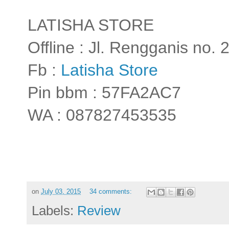
LATISHA STORE
Offline : Jl. Rengganis no.
Fb :
Latisha Store
Pin bbm : 57FA2AC7
WA : 087827453535
on
July 03, 2015
34 comments:
Labels:
Review