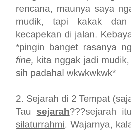
rencana, maunya saya ngas
mudik, tapi kakak dan 
kecapekan di jalan. Kebay
*pingin banget rasanya n
fine,
kita nggak jadi mudik
sih padahal wkwkwkwk*
2. Sejarah di 2 Tempat (saj
Tau
sejarah
???sejarah 
silaturrahmi
. Wajarnya, kal