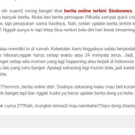
 sih suami) sering banget lihat
berita online terkini Sindonews
.
 banyak berita. Mulai dari berita persiapan Pilkada sampai quick cou
 tapi penasaran sama hasilnya. Nah, selain update berita terkini 
Nggak punya tv tapi tetep bisa nonton bola dini hari lewat streaming
tau memiliki tv di rumah. Kebetulan kami tinggalnya selalu berpinda
 hiburan,nggak harus setiap waktu atau 24 menyala terus. Jadi, ti
get setiap ada momen yang lagi happening atau terjadi di Indonesia l
alu yang seru banget. Apalagi sekarang lagi musim bola, jadi kadan
ehe.
ine??emmm, berita online deh. Soalnya sekarang kalau mau beli koran
ek banget tapi biar nggak kudet ya harus update berita dong ya hehe.
 kok cuma 2??Nah, mungkin teman2 mau nambahin??ayo dong sharing.