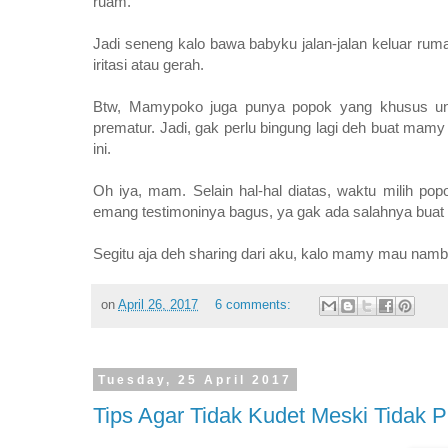
ruam.
Jadi seneng kalo bawa babyku jalan-jalan keluar ruma
iritasi atau gerah.
Btw, Mamypoko juga punya popok yang khusus unt
prematur. Jadi, gak perlu bingung lagi deh buat mam
ini.
Oh iya, mam. Selain hal-hal diatas, waktu milih pop
emang testimoninya bagus, ya gak ada salahnya bua
Segitu aja deh sharing dari aku, kalo mamy mau nambahi
on
April 26, 2017
6 comments:
Tuesday, 25 April 2017
Tips Agar Tidak Kudet Meski Tidak 