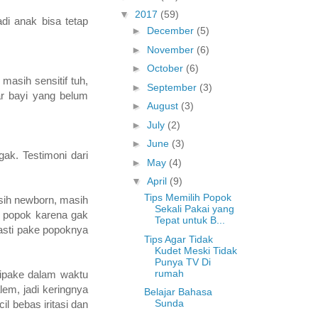
▼
2017
(59)
di anak bisa tetap
►
December
(5)
►
November
(6)
►
October
(6)
masih sensitif tuh,
►
September
(3)
ar bayi yang belum
►
August
(3)
►
July
(2)
►
June
(3)
gak. Testimoni dari
►
May
(4)
▼
April
(9)
Tips Memilih Popok
asih newborn, masih
Sekali Pakai yang
i popok karena gak
Tepat untuk B...
asti pake popoknya
Tips Agar Tidak
Kudet Meski Tidak
Punya TV Di
rumah
ipake dalam waktu
em, jadi keringnya
Belajar Bahasa
Sunda
il bebas iritasi dan