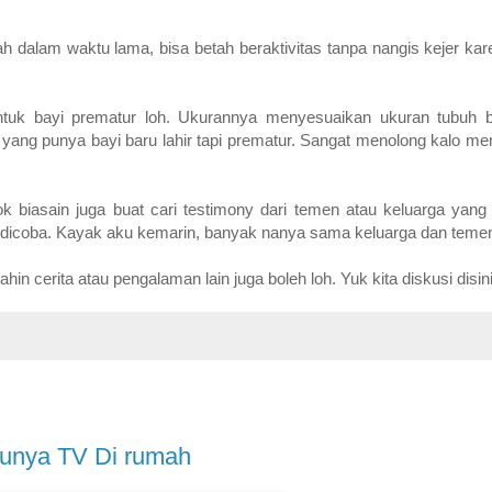
h dalam waktu lama, bisa betah beraktivitas tanpa nangis kejer ka
uk bayi prematur loh. Ukurannya menyesuaikan ukuran tubuh b
y yang punya bayi baru lahir tapi prematur. Sangat menolong kalo 
ok biasain juga buat cari testimony dari temen atau keluarga yang
t dicoba. Kayak aku kemarin, banyak nanya sama keluarga dan teme
n cerita atau pengalaman lain juga boleh loh. Yuk kita diskusi disini
Punya TV Di rumah