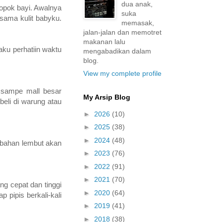
dua anak,
popok bayi. Awalnya
suka
 sama kulit babyku.
memasak,
jalan-jalan dan memotret
makanan lalu
aku perhatiin waktu
mengabadikan dalam
blog.
View my complete profile
, sampe mall besar
My Arsip Blog
beli di warung atau
►
2026
(10)
►
2025
(38)
►
2024
(48)
rbahan lembut akan
►
2023
(76)
►
2022
(91)
►
2021
(70)
ng cepat dan tinggi
►
2020
(64)
pipis berkali-kali
►
2019
(41)
►
2018
(38)