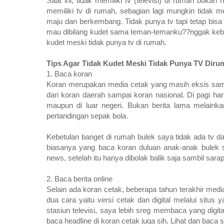
Saat ini, tidak memiliki tv (televisi) di rumah buk
memiliki tv di rumah, sebagian lagi mungkin tidak
maju dan berkembang. Tidak punya tv tapi tetap bisa
mau dibilang kudet sama teman-temanku??nggak kebay
kudet meski tidak punya tv di rumah.
Tips Agar Tidak Kudet Meski Tidak Punya TV Diru
1. Baca koran
Koran merupakan media cetak yang masih eksis samp
dari koran daerah sampai koran nasional. Di pagi har
maupun di luar negeri. Bukan berita lama melainkan
pertandingan sepak bola.
Kebetulan banget di rumah bulek saya tidak ada tv dar
biasanya yang baca koran duluan anak-anak bulek 
news, setelah itu hanya dibolak balik saja sambil sa
2. Baca berita online
Selain ada koran cetak, beberapa tahun terakhir media
dua cara yaitu versi cetak dan digital melalui situs
stasiun televisi, saya lebih sreg membaca yang digit
baca headline di koran cetak juga sih. Lihat dan baca s