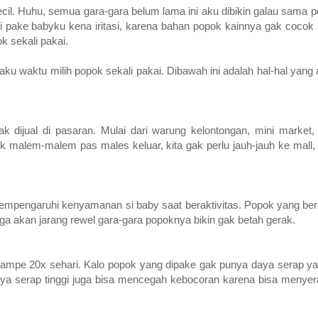
kecil. Huhu, semua gara-gara belum lama ini aku dibikin galau sama 
li pake babyku kena iritasi, karena bahan popok kainnya gak cocok
k sekali pakai.
ku waktu milih popok sekali pakai. Dibawah ini adalah hal-hal yang 
dijual di pasaran. Mulai dari warung kelontongan, mini market
k malem-malem pas males keluar, kita gak perlu jauh-jauh ke mall, 
mempengaruhi kenyamanan si baby saat beraktivitas. Popok yang be
 juga akan jarang rewel gara-gara popoknya bikin gak betah gerak.
s sampe 20x sehari. Kalo popok yang dipake gak punya daya serap ya
a serap tinggi juga bisa mencegah kebocoran karena bisa menyerap 