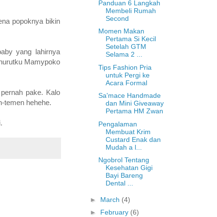
Panduan 6 Langkah
Membeli Rumah
Second
rena popoknya bikin
Momen Makan
Pertama Si Kecil
Setelah GTM
aby yang lahirnya
Selama 2 ...
menurutku Mamypoko
Tips Fashion Pria
untuk Pergi ke
Acara Formal
 pernah pake. Kalo
Sa'mace Handmade
n-temen hehehe.
dan Mini Giveaway
Pertama HM Zwan
.
Pengalaman
Membuat Krim
Custard Enak dan
Mudah a l...
Ngobrol Tentang
Kesehatan Gigi
Bayi Bareng
Dental ...
►
March
(4)
►
February
(6)