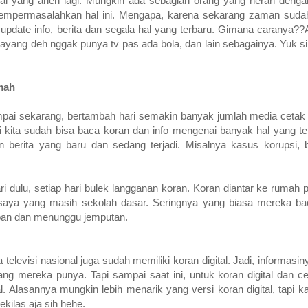
an hal yang aneh lagi. Mungkin ada sebagian orang yang heran deng
 mempermasalahkan hal ini. Mengapa, karena sekarang zaman sud
 update info, berita dan segala hal yang terbaru. Gimana caranya?
ang deh nggak punya tv pas ada bola, dan lain sebagainya. Yuk sim
mah
ai sekarang, bertambah hari semakin banyak jumlah media cetak d
i kita sudah bisa baca koran dan info mengenai banyak hal yang ter
 berita yang baru dan sedang terjadi. Misalnya kasus korupsi, be
i dulu, setiap hari bulek langganan koran. Koran diantar ke rumah p
saya yang masih sekolah dasar. Seringnya yang biasa mereka bac
rapan dan menunggu jemputan.
 televisi nasional juga sudah memiliki koran digital. Jadi, informas
 yang mereka punya. Tapi sampai saat ini, untuk koran digital dan c
al. Alasannya mungkin lebih menarik yang versi koran digital, tapi
ekilas aja sih hehe.