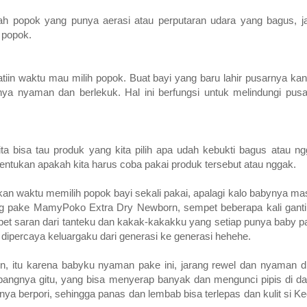
 popok yang punya aerasi atau perputaran udara yang bagus, ja
 popok.
atiin waktu mau milih popok. Buat bayi yang baru lahir pusarnya kan 
nya nyaman dan berlekuk. Hal ini berfungsi untuk melindungi pus
ita bisa tau produk yang kita pilih apa udah kebukti bagus atau ng
nentukan apakah kita harus coba pakai produk tersebut atau nggak.
tikan waktu memilih popok bayi sekali pakai, apalagi kalo babynya m
rang pake MamyPoko Extra Dry Newborn, sempet beberapa kali gant
t saran dari tanteku dan kakak-kakakku yang setiap punya baby p
dipercaya keluargaku dari generasi ke generasi hehehe.
 itu karena babyku nyaman pake ini, jarang rewel dan nyaman d
ngnya gitu, yang bisa menyerap banyak dan mengunci pipis di dal
nya berpori, sehingga panas dan lembab bisa terlepas dan kulit si Kec