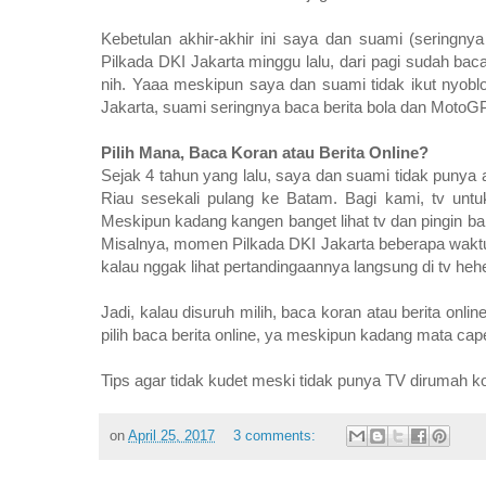
Kebetulan akhir-akhir ini saya dan suami (seringnya
Pilkada DKI Jakarta minggu lalu, dari pagi sudah baca
nih. Yaaa meskipun saya dan suami tidak ikut nyoblos
Jakarta, suami seringnya baca berita bola dan MotoGP. 
Pilih Mana, Baca Koran atau Berita Online?
Sejak 4 tahun yang lalu, saya dan suami tidak punya a
Riau sesekali pulang ke Batam. Bagi kami, tv untuk
Meskipun kadang kangen banget lihat tv dan pingin ban
Misalnya, momen Pilkada DKI Jakarta beberapa waktu l
kalau nggak lihat pertandingaannya langsung di tv heh
Jadi, kalau disuruh milih, baca koran atau berita onl
pilih baca berita online, ya meskipun kadang mata cap
Tips agar tidak kudet meski tidak punya TV dirumah
on
April 25, 2017
3 comments: