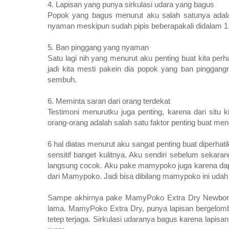
4. Lapisan yang punya sirkulasi udara yang bagus
Popok yang bagus menurut aku salah satunya adalah
nyaman meskipun sudah pipis beberapakali didalam 1
5. Ban pinggang yang nyaman
Satu lagi nih yang menurut aku penting buat kita perh
jadi kita mesti pakein dia popok yang ban pinggang
sembuh.
6. Meminta saran dari orang terdekat
Testimoni menurutku juga penting, karena dari situ k
orang-orang adalah salah satu faktor penting buat me
6 hal diatas menurut aku sangat penting buat diperha
sensitif banget kulitnya. Aku sendiri sebelum seka
langsung cocok. Aku pake mamypoko juga karena dape
dari Mamypoko. Jadi bisa dibilang mamypoko ini udah 
Sampe akhirnya pake MamyPoko Extra Dry Newborn,
lama. MamyPoko Extra Dry, punya lapisan bergelomba
tetep terjaga. Sirkulasi udaranya bagus karena lapisan