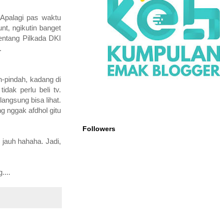
 Apalagi pas waktu
nt, ngikutin banget
tentang Pilkada DKI
.
h-pindah, kadang di
dak perlu beli tv.
angsung bisa lihat.
g nggak afdhol gitu
Followers
 jauh hahaha. Jadi,
...