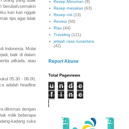
an orang yang tidak
Resep Minuman
(9)
ah berubah,semakin
Resep masakan
(63)
?Aku kan kan nggak
Resep roti
(13)
ak tips agar tidak
Review
(50)
Riau
(44)
Traveling
(121)
jelajah rasa nusantara
(42)
i Indonesia. Mulai
jadi, baik di dalam
rita pilkada, atau
Report Abuse
Total Pageviews
ukul 05.30 - 06.00,
u
n
d
e
a adalah headline
f
i
n
e
d
inya dikemas dengan
etak milik beberapa
 kadang-kadang suka