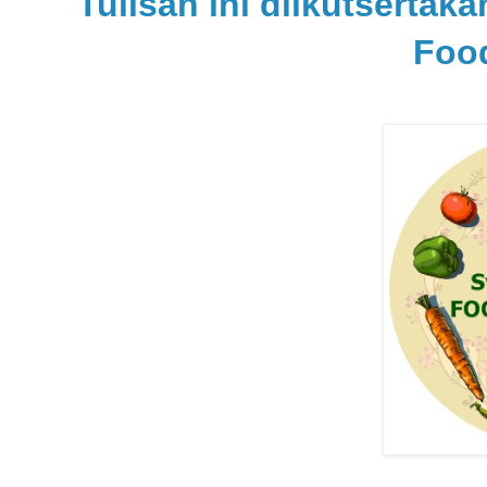
Tulisan ini diikutserta
Foo