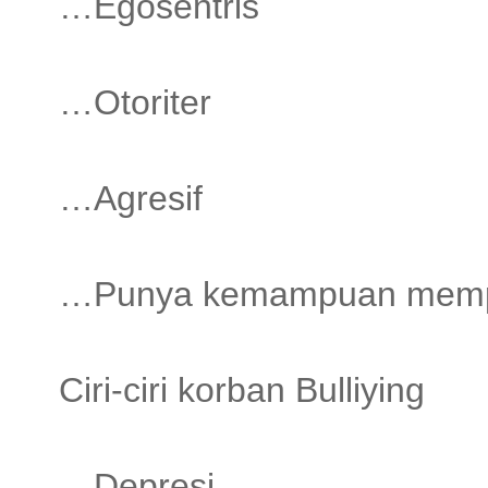
…Egosentris
…Otoriter
…Agresif
…Punya kemampuan memp
Ciri-ciri korban Bulliying
…Depresi