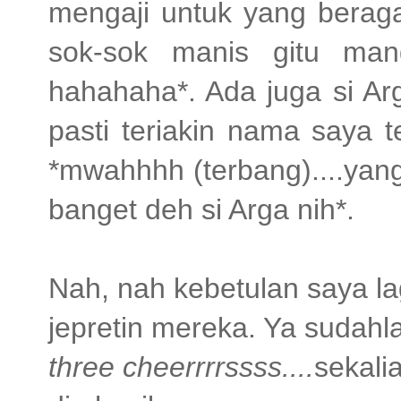
mengaji untuk yang beraga
sok-sok manis gitu man
hahahaha*. Ada juga si Ar
pasti teriakin nama saya 
*mwahhhh (terbang)....yang
banget deh si Arga nih*.
Nah, nah kebetulan saya lag
jepretin mereka. Ya sudahl
three cheerrrrssss....
sekalia