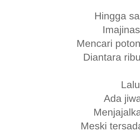
Hingga sa
Imajina
Mencari poton
Diantara rib
Lalu
Ada jiw
Menjajalk
Meski tersada