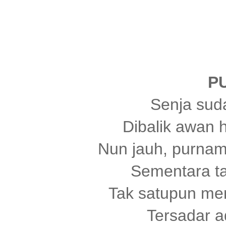
P
Senja sud
Dibalik awan h
Nun jauh, purna
Sementara tak
Tak satupun me
Tersadar a