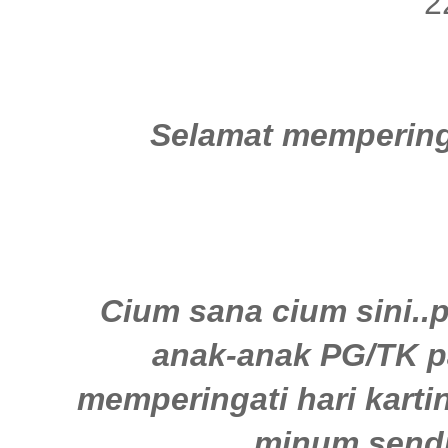
2
Selamat memperinga
Cium sana cium sini..pe
anak-anak PG/TK pak
memperingati hari kartin
minum sendir