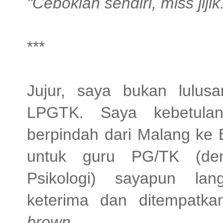
"Ceboklah sendiri, miss jijik.
***
Jujur, saya bukan lulu
LPGTK. Saya kebetulan 
berpindah dari Malang ke
untuk guru PG/TK (den
Psikologi) sayapun lan
keterima dan ditempatk
brown.