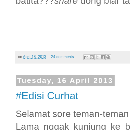
batita???
share
dong biar t
on
April 18, 2013
24 comments:
Tuesday, 16 April 2013
#Edisi Curhat
Selamat sore teman-teman bl
Lama nggak kunjung ke blo