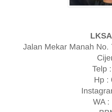
LKSA
Jalan Mekar Manah No. 
Cij
Telp 
Hp :
Instagr
WA :