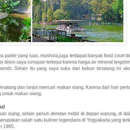
a parkir yang luas, mushola,juga terdapat banyak food court 
api disini saya lumayan terkejut karena harga air mineral tergol
ersih. Selain itu yang saya suka dari kebun binatang ini aks
 binatang dan lanjut mencari makan siang. Karena dari hari pe
g untuk makan siang.
ad
kan siang, selain penuh deretan mobil di depan warung, di d
upakan salah satu kuliner legendaris di Yogyakarta yang ter
n 1965.