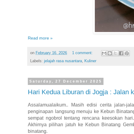
Read more »
on
February 16, 2026
1 comment:
Labels:
jelajah rasa nusantara
,
Kuliner
Saturday, 27 December 2025
Hari Kedua Liburan di Jogja : Jalan
Assalamualaikum.. Masih edisi cerita jalan-j
penginapan langsung menuju ke Kebun Binatang G
sempat ngobrol tentang rencana keesokan hari
Akhirnya pilihan jatuh ke Kebun Binatang Gem
binatang.