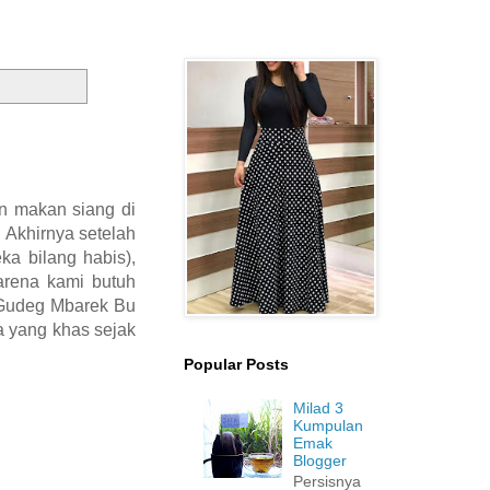
n makan siang di
 Akhirnya setelah
ka bilang habis),
karena kami butuh
g Gudeg Mbarek Bu
a yang khas sejak
Popular Posts
Milad 3
Kumpulan
Emak
Blogger
Persisnya