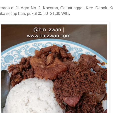
rada di Jl. Agro No. 2, Kocoran, Caturtunggal, Kec. Depok,
a setiap hari, pukul 05.30–21.30 WIB.