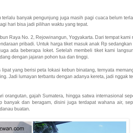
 terlalu banyak pengunjung juga masih pagi cuaca belum terla
i hari bisa jadi pilihan waktu yang tepat.
bun Raya No. 2, Rejowinangun, Yogyakarta. Dari tempat kami 
endaraan pribadi. Untuk harga tiket masuk anak Rp sedangka
 juga ada beberapa loket. Setelah membeli tiket kami langsu
ang dengan jajaran pohon tua dan tinggi.
 lipat yang berisi peta lokasi kebun binatang, ternyata meman
ling. Jadi lumayan terbantu dengan adanya kereta, jadi nggak te
ri orangutan, gajah Sumatera, hingga satwa internasional sepe
p banyak dan beragam, disini juga terdapat wahana air, sep
 danau buatan.