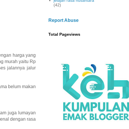
jelajah rasa nusantara
(42)
Report Abuse
Total Pageviews
dengan harga yang
ong murah yaitu Rp
es jalannya jalur
rtama belum makan
alam juga lumayan
kenal dengan rasa