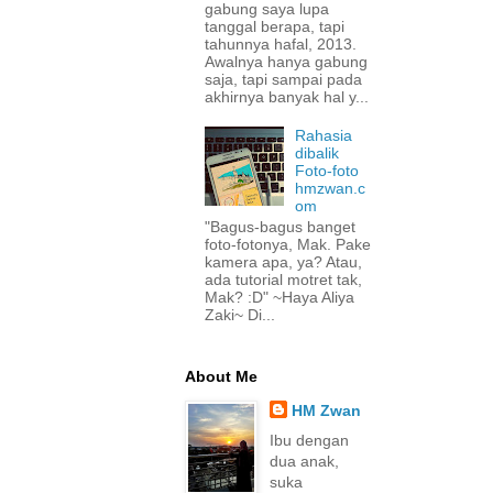
gabung saya lupa
tanggal berapa, tapi
tahunnya hafal, 2013.
Awalnya hanya gabung
saja, tapi sampai pada
akhirnya banyak hal y...
Rahasia
dibalik
Foto-foto
hmzwan.c
om
"Bagus-bagus banget
foto-fotonya, Mak. Pake
kamera apa, ya? Atau,
ada tutorial motret tak,
Mak? :D" ~Haya Aliya
Zaki~ Di...
About Me
HM Zwan
Ibu dengan
dua anak,
suka