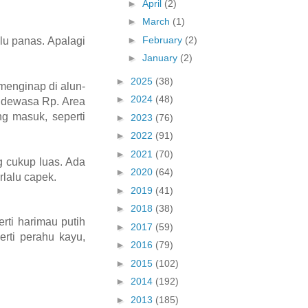
►
April
(2)
►
March
(1)
►
February
(2)
lu panas. Apalagi
►
January
(2)
►
2025
(38)
menginap di alun-
►
2024
(48)
n dewasa Rp. Area
ng masuk, seperti
►
2023
(76)
►
2022
(91)
►
2021
(70)
g cukup luas. Ada
►
2020
(64)
rlalu capek.
►
2019
(41)
►
2018
(38)
rti harimau putih
►
2017
(59)
erti perahu kayu,
►
2016
(79)
►
2015
(102)
►
2014
(192)
►
2013
(185)