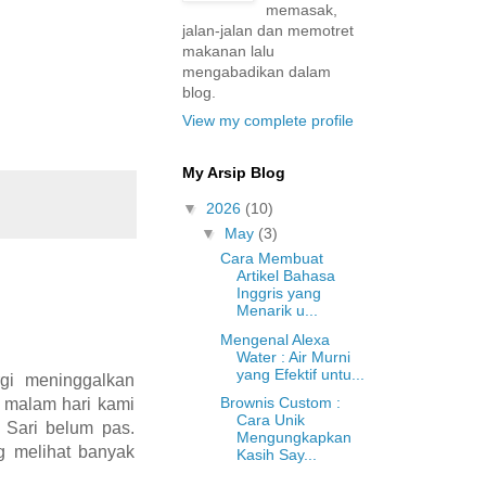
memasak,
jalan-jalan dan memotret
makanan lalu
mengabadikan dalam
blog.
View my complete profile
My Arsip Blog
▼
2026
(10)
▼
May
(3)
Cara Membuat
Artikel Bahasa
Inggris yang
Menarik u...
Mengenal Alexa
Water : Air Murni
yang Efektif untu...
rgi meninggalkan
Brownis Custom :
i malam hari kami
Cara Unik
 Sari belum pas.
Mengungkapkan
g melihat banyak
Kasih Say...