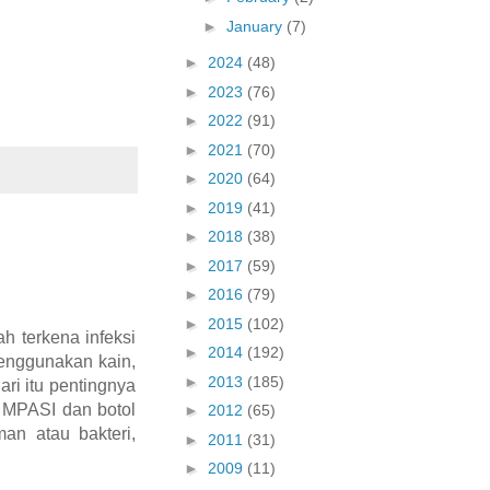
►
January
(7)
►
2024
(48)
►
2023
(76)
►
2022
(91)
►
2021
(70)
►
2020
(64)
►
2019
(41)
►
2018
(38)
►
2017
(59)
►
2016
(79)
►
2015
(102)
h terkena infeksi
►
2014
(192)
enggunakan kain,
►
2013
(185)
ri itu pentingnya
, MPASI dan botol
►
2012
(65)
an atau bakteri,
►
2011
(31)
►
2009
(11)