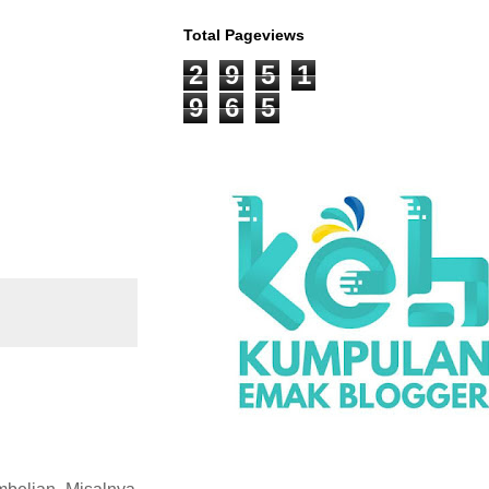
Total Pageviews
2
9
5
1
9
6
5