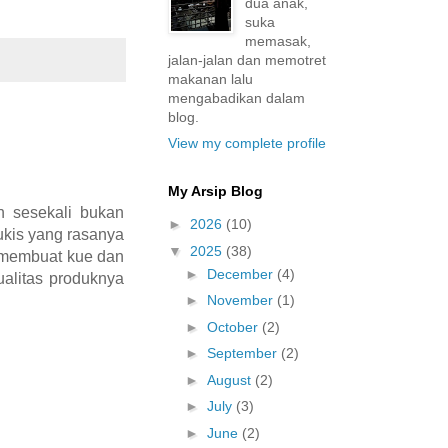
dua anak,
suka
memasak,
jalan-jalan dan memotret
makanan lalu
mengabadikan dalam
blog.
View my complete profile
My Arsip Blog
 sesekali bukan
►
2026
(10)
ukis yang rasanya
▼
2025
(38)
r membuat kue dan
►
December
(4)
ualitas produknya
►
November
(1)
►
October
(2)
►
September
(2)
►
August
(2)
►
July
(3)
►
June
(2)