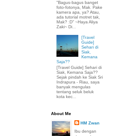
"Bagus-bagus banget
foto-fotonya, Mak. Pake
kamera apa, ya? Atau,
ada tutorial motret tak,
Mak? :D" ~Haya Aliya
Zaki~ Di...
[Travel
Guide]
Sehari di
Siak,
Kemana
Saja??
[Travel Guide] Sehari di
Siak, Kemana Saja??
Sejak pindah ke Siak Sri
Indrapura - Riau, saya
banyak mengulas
tentang seluk beluk
kota kec...
About Me
HM Zwan
Ibu dengan