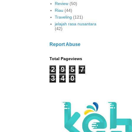
Review
(50)
Riau
(44)
Traveling
(121)
jelajah rasa nusantara
(42)
Report Abuse
Total Pageviews
2
9
5
7
3
4
0