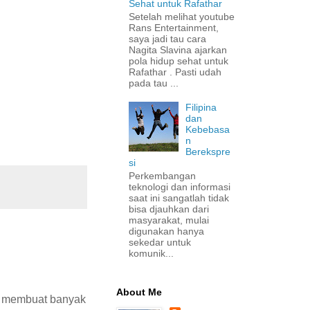
Sehat untuk Rafathar
Setelah melihat youtube
Rans Entertainment,
saya jadi tau cara
Nagita Slavina ajarkan
pola hidup sehat untuk
Rafathar . Pasti udah
pada tau ...
Filipina
dan
Kebebasa
n
Berekspre
si
Perkembangan
teknologi dan informasi
saat ini sangatlah tidak
bisa djauhkan dari
masyarakat, mulai
digunakan hanya
sekedar untuk
komunik...
About Me
a membuat banyak