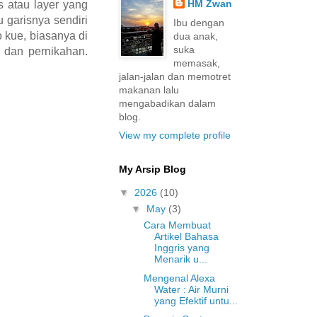
HM Zwan
is atau layer yang
u garisnya sendiri
Ibu dengan
 kue, biasanya di
dua anak,
suka
 dan pernikahan.
memasak,
jalan-jalan dan memotret
makanan lalu
mengabadikan dalam
blog.
View my complete profile
My Arsip Blog
▼
2026
(10)
▼
May
(3)
Cara Membuat
Artikel Bahasa
Inggris yang
Menarik u...
Mengenal Alexa
Water : Air Murni
yang Efektif untu...