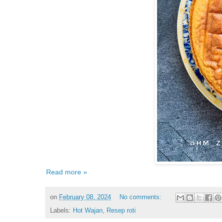
Read more »
on
February 08, 2024
No comments:
Labels:
Hot Wajan
,
Resep roti