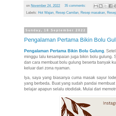
on
November 24, 2022
35 comments:
Labels:
Hot Wajan
,
Resep Camilan
,
Resep masakan
,
Resep
Sunday, 18 September 2022
Pengalaman Pertama Bikin Bolu Gu
Pengalaman Pertama Bikin Bolu Gulung
.
Setel
minggu lalu kesampaian juga bikin bolu gulung. 
dan cara membuat bolu gulung beserta banyak kue
keluar dari zona nyaman.
Iya, saya yang biasanya cuma masak sayur lodeh
yang berbeda. Buat yang sudah pandai membuat c
belajar apapun selalu otodidak. Mulai dari mem