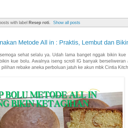
osts with label
Resep roti
.
Show all posts
akan Metode All in : Praktis, Lembut dan Biki
moga sehat selalu ya. Udah lama banget nggak bikin kue 
bikin kue bolu. Awalnya iseng scroll IG banyak berseliweran
i pilihan rebake aneka perboluan jatuh ke akun mbk Cintia Kit