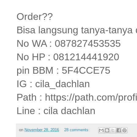
Order??
Bisa langsung tanya-tanya d
No WA : 087827453535
No HP : 081214441920
pin BBM : 5F4CCE75
IG : cila_dachlan
Path : https://path.com/pro
Line : cila dachlan
on
November 28, 2016
28 comments: